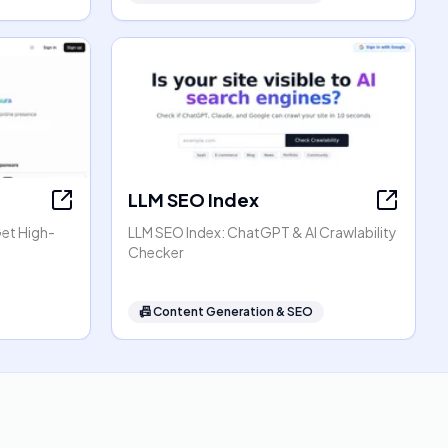
LLM SEO Index
Get High-
LLM SEO Index: ChatGPT & AI Crawlability
Checker
📠
Content Generation & SEO