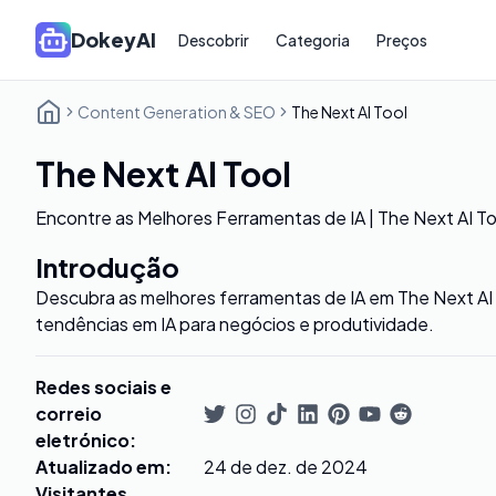
DokeyAI
Descobrir
Categoria
Preços
Content Generation & SEO
The Next AI Tool
The Next AI Tool
Encontre as Melhores Ferramentas de IA | The Next AI To
Introdução
Descubra as melhores ferramentas de IA em The Next AI
tendências em IA para negócios e produtividade.
Redes sociais e
correio
eletrónico
:
Atualizado em
:
24 de dez. de 2024
Visitantes