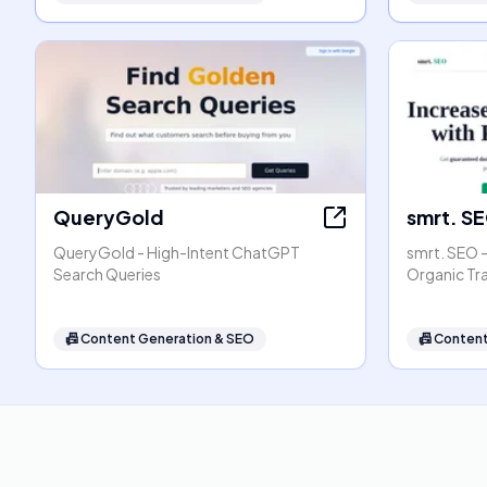
QueryGold
smrt. S
QueryGold - High-Intent ChatGPT
smrt. SEO 
Search Queries
Organic Tr
📠
Content Generation & SEO
📠
Content