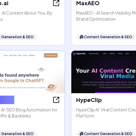
.ai
MaxAEO
: AI Content About You, By
MaxAEO - AI Search Visibility 
ou
Brand Optimization
 Generation & SEO
📠
Content Generation & SEO
ter AI
HypeClip
 AI: SEO Blog Automation for
HypeClip AI: Viral Content Cre
ffic & Backlinks
Platform
 Generation & SEO
📠
Content Generation & SEO