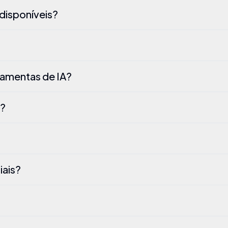
 disponíveis?
rramentas de IA?
o?
iais?