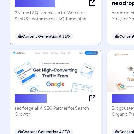
FAQ Templates
neodrop
25 Free FAQ Templates for Websites,
neodrop.ai
SaaS & Ecommerce | FAQ Templates
You, For Y
📠
Content Generation & SEO
📠
Content
seoforge.ai
Blogbus
seoforge.ai: AI SEO Partner for Search
Blogbuster
Growth
Organic Tra
📠
Content Generation & SEO
📠
Content