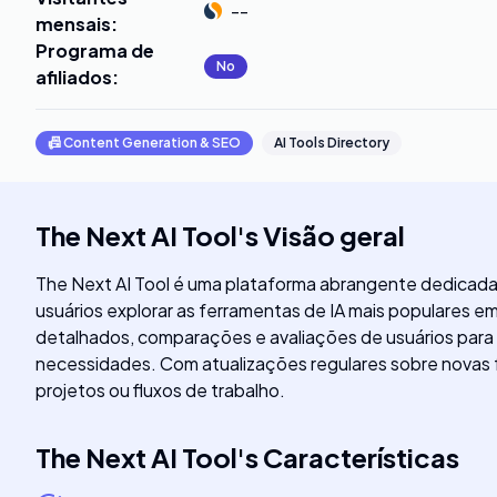
--
mensais
:
Programa de
No
afiliados
:
📠
Content Generation & SEO
AI Tools Directory
The Next AI Tool
's
Visão geral
The Next AI Tool é uma plataforma abrangente dedicada 
usuários explorar as ferramentas de IA mais populares e
detalhados, comparações e avaliações de usuários para 
necessidades. Com atualizações regulares sobre novas fe
projetos ou fluxos de trabalho.
The Next AI Tool
's
Características