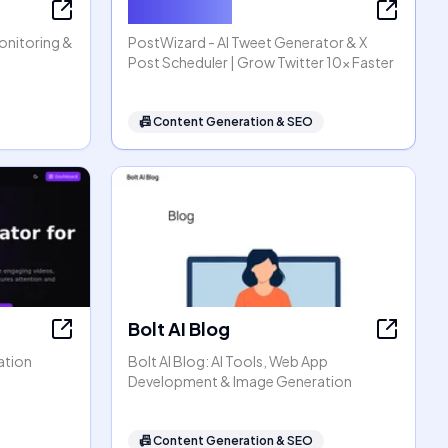
PostWizard
Monitoring &
PostWizard - AI Tweet Generator & X
Post Scheduler | Grow Twitter 10x Faster
📠
Content Generation & SEO
Bolt AI Blog
ation
Bolt AI Blog: AI Tools, Web App
Development & Image Generation
📠
Content Generation & SEO