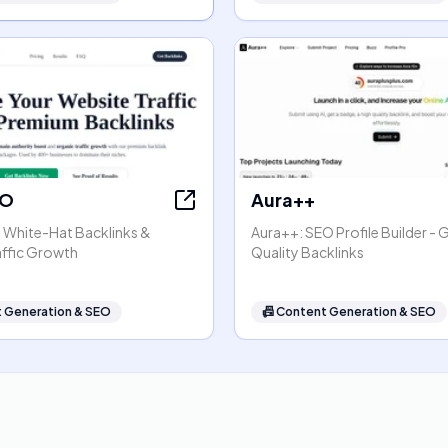
EO
Aura++
- White-Hat Backlinks &
Aura++: SEO Profile Builder - 
affic Growth
Quality Backlinks
 Generation & SEO
📠
Content Generation & SEO