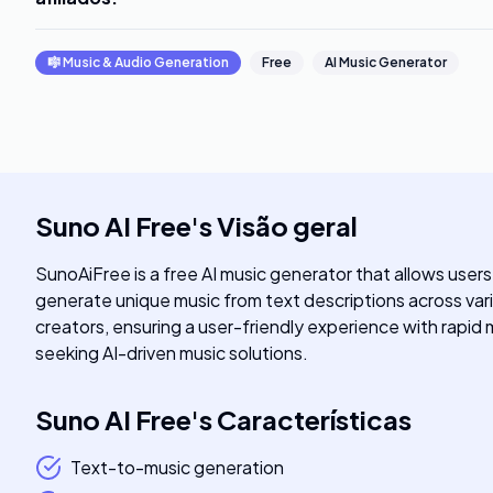
🎼
Music & Audio Generation
Free
AI Music Generator
Suno AI Free
's
Visão geral
SunoAiFree is a free AI music generator that allows users
generate unique music from text descriptions across vario
creators, ensuring a user-friendly experience with rapid 
seeking AI-driven music solutions.
Suno AI Free
's
Características
Text-to-music generation