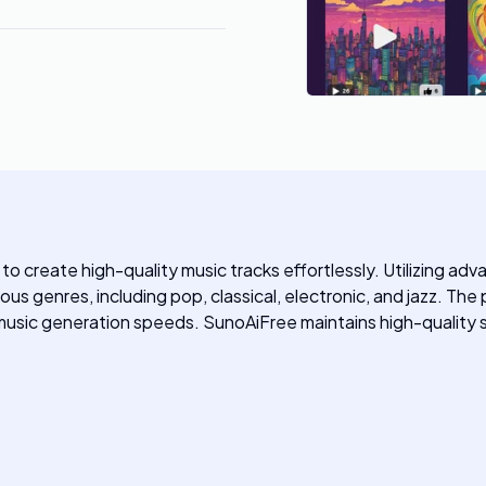
 to create high-quality music tracks effortlessly. Utilizing a
us genres, including pop, classical, electronic, and jazz. Th
music generation speeds. SunoAiFree maintains high-quality st