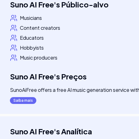
Suno AI Free
's
Público-alvo
Musicians
Content creators
Educators
Hobbyists
Music producers
Suno AI Free
's
Preços
SunoAiFree offers a free AI music generation service wit
Saiba mais
Suno AI Free
's
Analítica