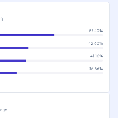
ís
57.40
%
42.60
%
41.16
%
35.86
%
o
áfego