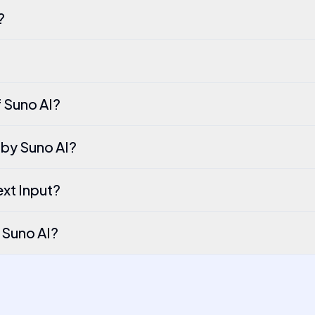
?
f Suno AI?
 by Suno AI?
xt Input?
 Suno AI?