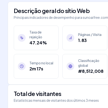
Descrição geral do sítio Web
Principais indicadores de desempenho para
sunoaifree.co
Taxa de
Páginas / Visita
rejeição
1.83
47.24%
Classificação
Tempo no local
global
2m 17s
#8,512,008
Total de visitantes
Estatísticas mensais de visitantes dos últimos 3 meses