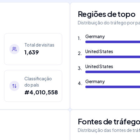
Regiões de topo
m
Distribuição do tráfego por pa
Germany
1
.
Total de visitas
1,639
United States
2
.
United States
3
.
Classificação
Germany
4
.
do país
#4,010,558
Fontes de tráfeg
Distribuição das fontes de tr