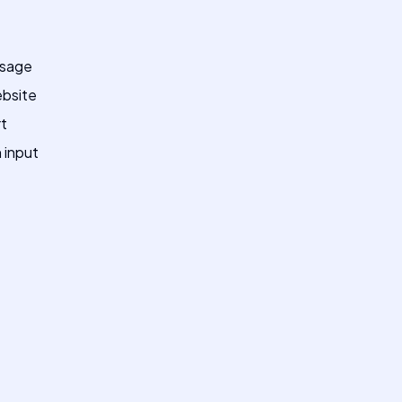
usage
ebsite
rt
 input