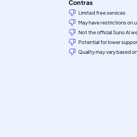
Contras
Limited free services
May have restrictions on 
Not the official Suno AI w
Potential for lower suppo
Quality may vary based on