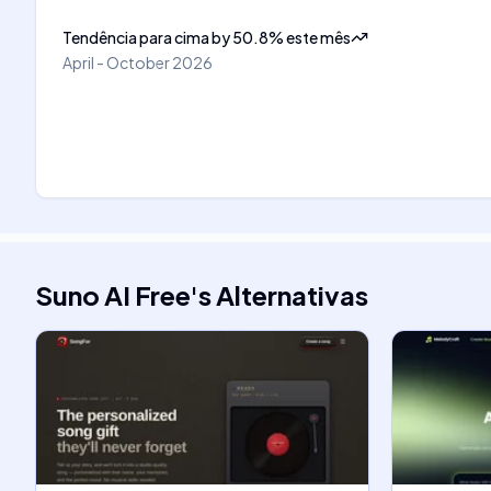
Tendência para cima
by
50.8
%
este mês
April - October 2026
Suno AI Free
's
Alternativas