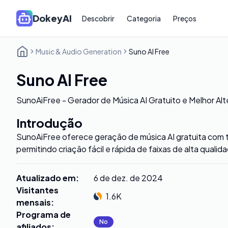
DokeyAI
Descobrir
Categoria
Preços
Music & Audio Generation
Suno AI Free
Suno AI Free
SunoAiFree - Gerador de Música AI Gratuito e Melhor Alt
Introdução
SunoAiFree oferece geração de música AI gratuita com 
permitindo criação fácil e rápida de faixas de alta quali
Atualizado em
:
6 de dez. de 2024
Visitantes
1.6K
mensais
:
Programa de
No
afiliados
: