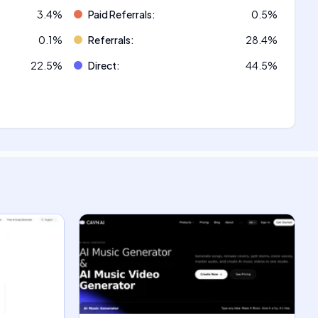
3.4
%
Paid Referrals
:
0.5
%
0.1
%
Referrals
:
28.4
%
22.5
%
Direct
:
44.5
%