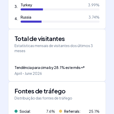
Turkey
3.99
%
3
.
Russia
3.74
%
4
.
Total de visitantes
Estatísticas mensais de visitantes dos últimos 3
meses
Tendência para cima
by
28.1
%
este mês
April - June 2026
Fontes de tráfego
Distribuição das fontes de tráfego
Social
:
7.6
%
Referrals
:
25.1
%