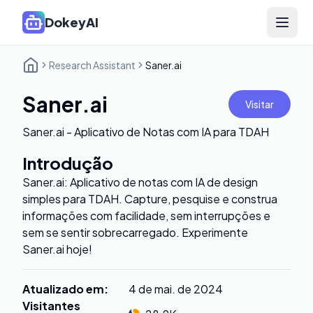
DokeyAI
Open 
Research Assistant
Saner.ai
Saner.ai
Visitar
Saner.ai - Aplicativo de Notas com IA para TDAH
Introdução
Saner.ai: Aplicativo de notas com IA de design
simples para TDAH. Capture, pesquise e construa
informações com facilidade, sem interrupções e
sem se sentir sobrecarregado. Experimente
Saner.ai hoje!
Atualizado em
:
4 de mai. de 2024
Visitantes