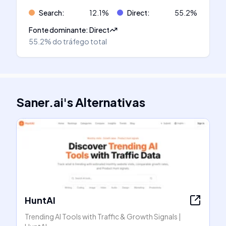
Search
:
12.1
%
Direct
:
55.2
%
Fonte dominante
:
Direct
55.2%
do tráfego total
Saner.ai
's
Alternativas
HuntAI
Trending AI Tools with Traffic & Growth Signals |