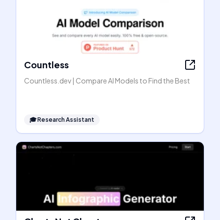
Countless
Countless.dev | Compare AI Models to Find the Best
🎓
Research Assistant