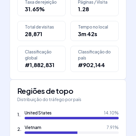
Taxa de rejeição
Páginas / Visita
31.65%
1.28
Total de visitas
Tempo no local
28,871
3m 42s
Classificação
Classificação do
global
país
#1,882,831
#902,144
Regiões de topo
Distribuição do tráfego por país
United States
14.10
%
1
.
Vietnam
7.91
%
2
.