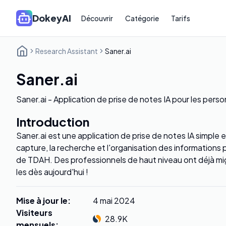
DokeyAI
Découvrir
Catégorie
Tarifs
Research Assistant
Saner.ai
Saner.ai
Saner.ai - Application de prise de notes IA pour les per
Introduction
Saner.ai est une application de prise de notes IA simple et i
capture, la recherche et l'organisation des informations
de TDAH. Des professionnels de haut niveau ont déjà migr
les dès aujourd'hui !
Mise à jour le
:
4 mai 2024
Visiteurs
28.9K
mensuels
: