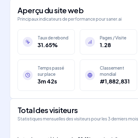
Aperçu du site web
Principaux indicateurs de performance pour
saner.ai
Taux de rebond
Pages / Visite
31.65%
1.28
Temps passé
Classement
sur place
mondial
3m 42s
#1,882,831
Total des visiteurs
Statistiques mensuelles des visiteurs pour les 3 derniers moi