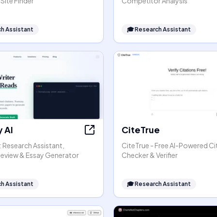
Site Finder
Competitor Analysis
h Assistant
🎓
Research Assistant
 AI
CiteTrue
: Research Assistant,
CiteTrue - Free AI-Powered Ci
 Review & Essay Generator
Checker & Verifier
h Assistant
🎓
Research Assistant