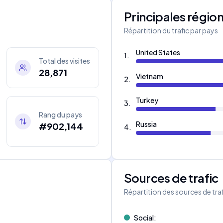
Principales régio
Répartition du trafic par pays
United States
1
.
Total des visites
28,871
Vietnam
2
.
Turkey
3
.
Rang du pays
Russia
#902,144
4
.
Sources de trafic
s
Répartition des sources de tra
Social
: