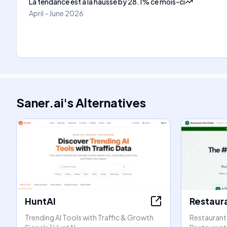
La tendance est à la hausse
by
28.1
%
ce mois-ci
April - June 2026
Saner.ai
's
Alternatives
HuntAI
Restaura
Trending AI Tools with Traffic & Growth
Restaurant 