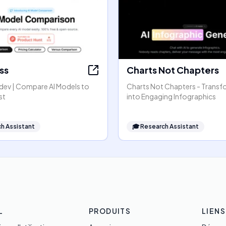
ss
Charts Not Chapters
dev | Compare AI Models to
Charts Not Chapters - Transf
st
into Engaging Infographics
h Assistant
🎓
Research Assistant
L
PRODUITS
LIENS