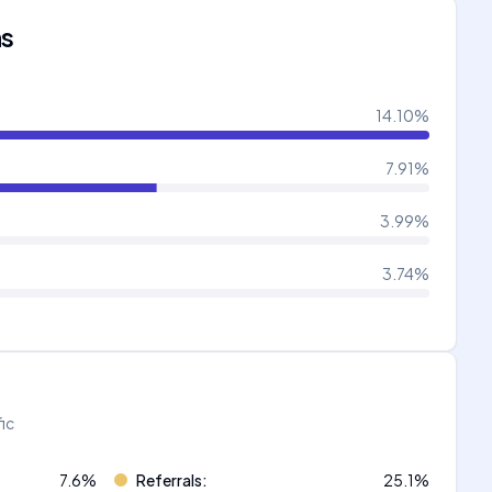
ns
14.10
%
7.91
%
3.99
%
3.74
%
fic
7.6
%
Referrals
:
25.1
%