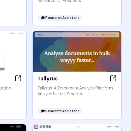
Research for Founders
🎓
Research Assistant
Tallyrus
tation
Tallyrus: AI Document Analysis Platform -
Analyze Faster, Smarter
🎓
Research Assistant