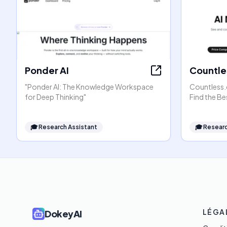
Ponder AI
Countle
"Ponder AI: The Knowledge Workspace
Countless.
for Deep Thinking"
Find the Be
🎓
Research Assistant
🎓
Researc
LÉGA
DokeyAI