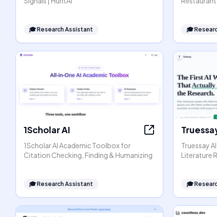
Signals | HuntAI
Restaurant 
🎓
Research Assistant
🎓
Researc
1Scholar AI
Truessay
1Scholar AI Academic Toolbox for
Truessay AI
Citation Checking, Finding & Humanizing
Literature
🎓
Research Assistant
🎓
Researc