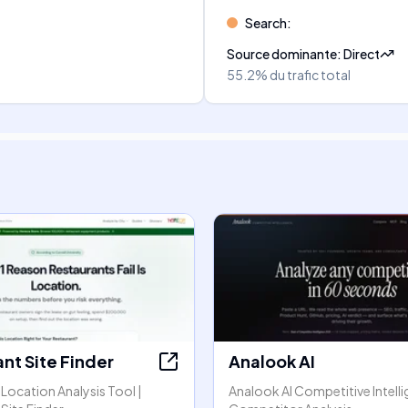
Search
:
Source dominante
:
Direct
55.2%
du trafic total
nt Site Finder
Analook AI
Location Analysis Tool |
Analook AI Competitive Intell