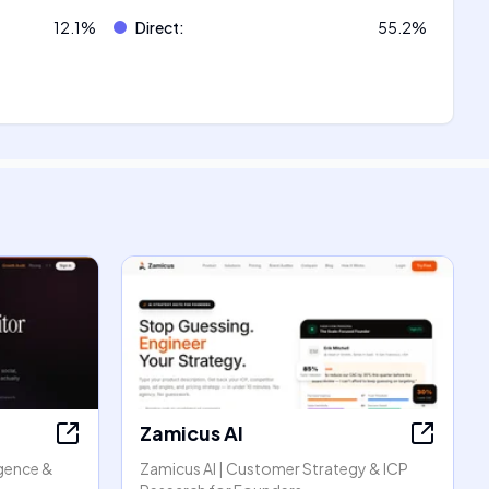
12.1
%
Direct
:
55.2
%
Zamicus AI
igence &
Zamicus AI | Customer Strategy & ICP