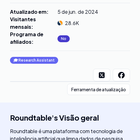
Atualizado em
:
5 de jun. de 2024
Visitantes
28.6K
mensais
:
Programa de
No
afiliados
:
🎓
Research Assistant
Ferramenta de atualização
Roundtable
's
Visão geral
Roundtable é uma plataforma com tecnologia de
inteligência artificial que limpa dados de pesquisa,