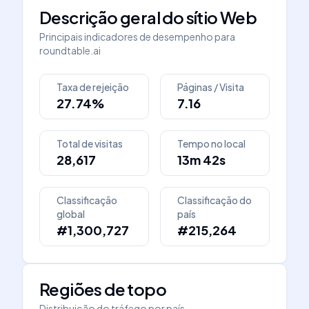
Descrição geral do sítio Web
Principais indicadores de desempenho para
roundtable.ai
Taxa de rejeição
Páginas / Visita
27.74%
7.16
Total de visitas
Tempo no local
28,617
13m 42s
Classificação
Classificação do
global
país
#1,300,727
#215,264
Regiões de topo
Distribuição do tráfego por país