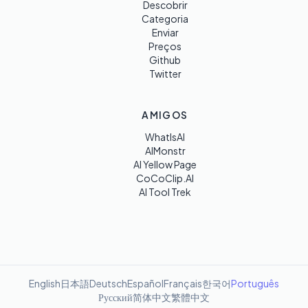
Descobrir
Categoria
Enviar
Preços
Github
Twitter
AMIGOS
WhatIsAI
AIMonstr
AI Yellow Page
CoCoClip.AI
AI Tool Trek
English
日本語
Deutsch
Español
Français
한국어
Português
Русский
简体中文
繁體中文