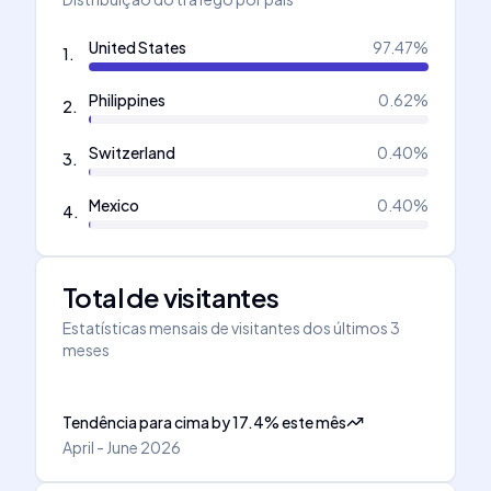
United States
97.47
%
1
.
Philippines
0.62
%
2
.
Switzerland
0.40
%
3
.
Mexico
0.40
%
4
.
Total de visitantes
Estatísticas mensais de visitantes dos últimos 3
meses
Tendência para cima
by
17.4
%
este mês
April - June 2026