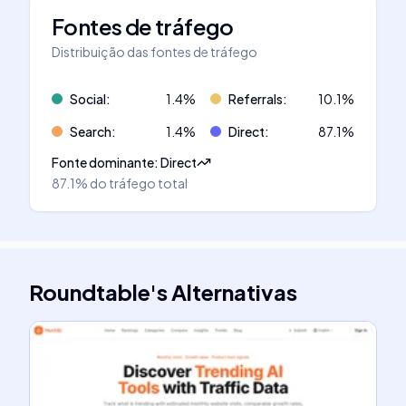
Fontes de tráfego
Distribuição das fontes de tráfego
Social
:
1.4
%
Referrals
:
10.1
%
Search
:
1.4
%
Direct
:
87.1
%
Fonte dominante
:
Direct
87.1%
do tráfego total
Roundtable
's
Alternativas