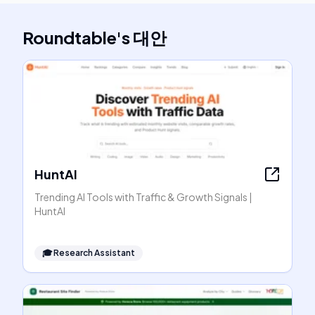
Roundtable
's
대안
HuntAI
Trending AI Tools with Traffic & Growth Signals |
HuntAI
🎓
Research Assistant