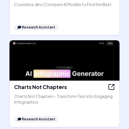
Countless.dev | Compare AI Models to Find the Best
🎓
Research Assistant
Charts Not Chapters
Charts Not Chapters - Transform Text into Engaging
Infographics
🎓
Research Assistant