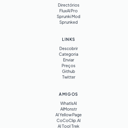
Directórios
FluxAI Pro
Sprunki Mod
Sprunked
LINKS
Descobrir
Categoria
Enviar
Preços
Github
Twitter
AMIGOS
WhatIsAI
AIMonstr
AI Yellow Page
CoCoClip.AI
AI Tool Trek