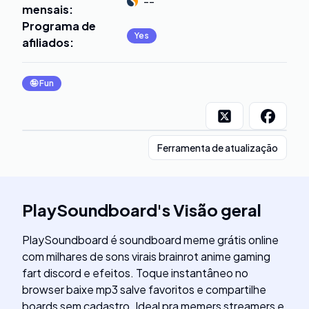
--
mensais
:
Programa de
Yes
afiliados
:
🤪
Fun
Ferramenta de atualização
PlaySoundboard
's
Visão geral
PlaySoundboard é soundboard meme grátis online
com milhares de sons virais brainrot anime gaming
fart discord e efeitos. Toque instantâneo no
browser baixe mp3 salve favoritos e compartilhe
boards sem cadastro. Ideal pra memers streamers e