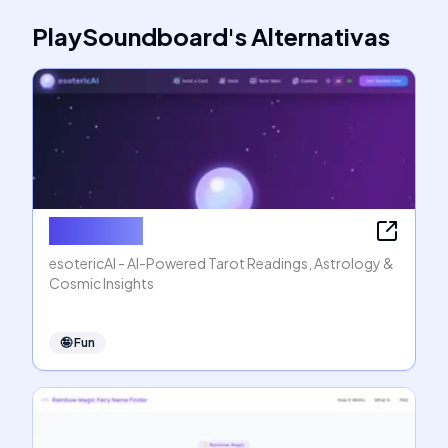
PlaySoundboard
's
Alternativas
esotericAI
esotericAI - AI-Powered Tarot Readings, Astrology &
Cosmic Insights
🤪
Fun