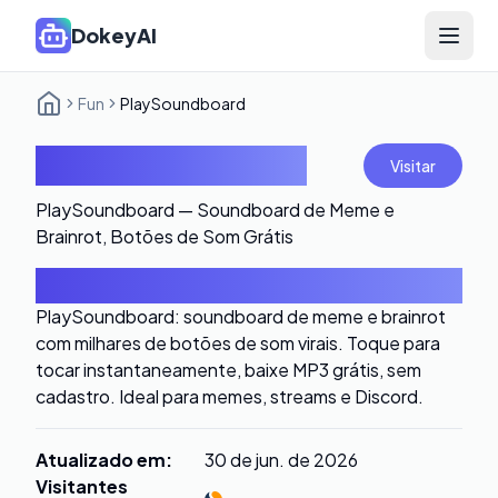
DokeyAI
Open 
Fun
PlaySoundboard
PlaySoundboard
Visitar
PlaySoundboard — Soundboard de Meme e
Brainrot, Botões de Som Grátis
Introdução
PlaySoundboard: soundboard de meme e brainrot
com milhares de botões de som virais. Toque para
tocar instantaneamente, baixe MP3 grátis, sem
cadastro. Ideal para memes, streams e Discord.
Atualizado em
:
30 de jun. de 2026
Visitantes