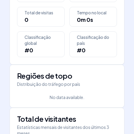
Total de visitas
Tempo no local
0
0m 0s
Classificação
Classificação do
global
país
#0
#0
Regiões de topo
Distribuição do tráfego por país
No data available.
Total de visitantes
Estatísticas mensais de visitantes dos últimos 3
meses