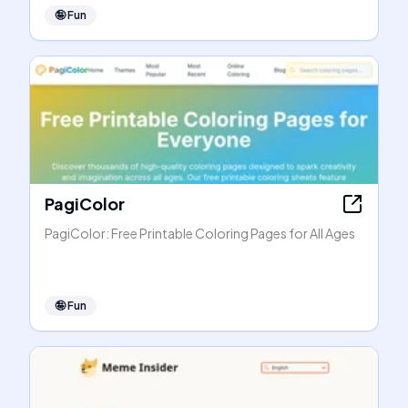
🤪
Fun
PagiColor
PagiColor: Free Printable Coloring Pages for All Ages
🤪
Fun