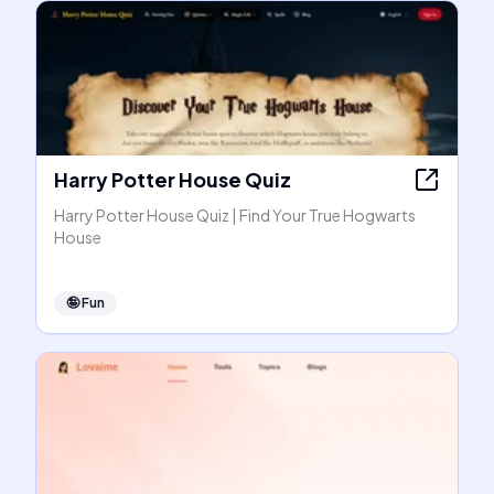
Harry Potter House Quiz
Harry Potter House Quiz | Find Your True Hogwarts
House
🤪
Fun