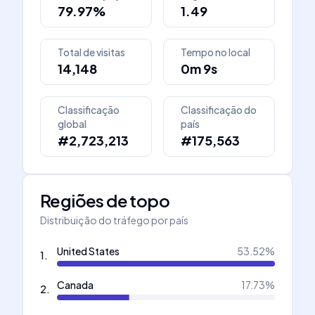
79.97%
1.49
Total de visitas
Tempo no local
14,148
0m 9s
Classificação
Classificação do
global
país
#2,723,213
#175,563
Regiões de topo
Distribuição do tráfego por país
United States
53.52
%
1
.
Canada
17.73
%
2
.