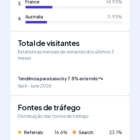
France
14.93
%
3
.
Australia
11.93
%
4
.
Total de visitantes
Estatísticas mensais de visitantes dos últimos 3
meses
Tendência para baixo
by
7.8
%
este mês
April - June 2026
Fontes de tráfego
Distribuição das fontes de tráfego
Referrals
:
16.6
%
Search
:
23.1
%