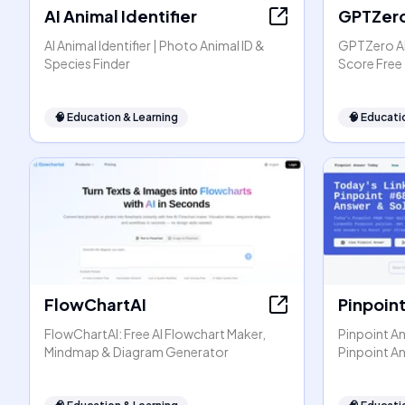
AI Animal Identifier
GPTZer
AI Animal Identifier | Photo Animal ID &
GPTZero AI
Species Finder
Score Free
🧠
Education & Learning
🧠
Educati
FlowChartAI
Pinpoin
FlowChartAI: Free AI Flowchart Maker,
Pinpoint An
Mindmap & Diagram Generator
Pinpoint A