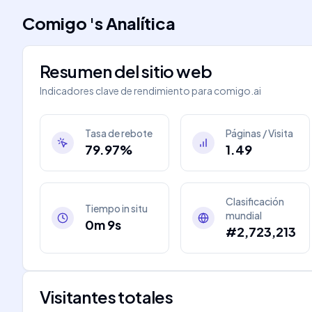
Comigo
's
Analítica
Resumen del sitio web
Indicadores clave de rendimiento para
comigo.ai
Tasa de rebote
Páginas / Visita
79.97%
1.49
Clasificación
Tiempo in situ
mundial
0m 9s
#2,723,213
Visitantes totales