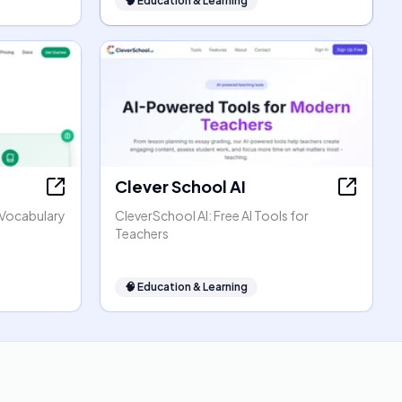
🧠
Education & Learning
Clever School AI
h Vocabulary
CleverSchool AI: Free AI Tools for
Teachers
🧠
Education & Learning