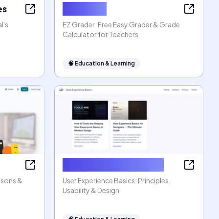
es
EZ Grader
l's
EZ Grader: Free Easy Grader & Grade
Calculator for Teachers
🧠
Education & Learning
User Experience Basics
ssons &
User Experience Basics: Principles,
Usability & Design