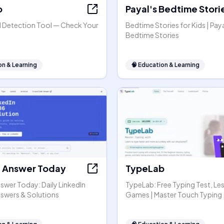
o
Payal's Bedtime Stori
 Detection Tool — Check Your
Bedtime Stories for Kids | Paya
Bedtime Stories
on & Learning
🧠
Education & Learning
t Answer Today
TypeLab
swer Today: Daily LinkedIn
TypeLab: Free Typing Test, Le
nswers & Solutions
Games | Master Touch Typing