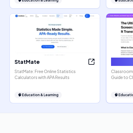
🧠
Education & Learning
🧠
Educati
StatMate
Classro
StatMate: Free Online Statistics
ClassroomS
Calculators with APA Results
Guide to C
🧠
Education & Learning
🧠
Educati