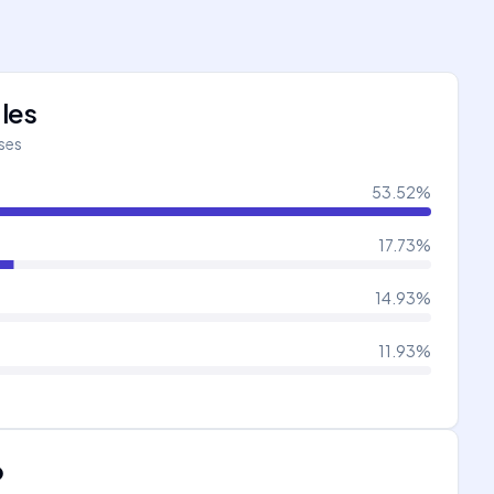
les
íses
53.52
%
17.73
%
14.93
%
11.93
%
o