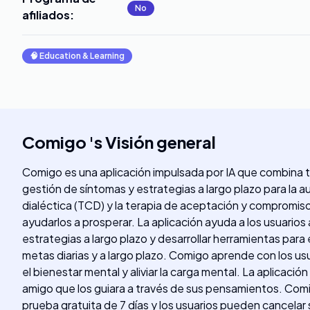
No
afiliados
:
🧠
Education & Learning
Comigo
's
Visión general
Comigo es una aplicación impulsada por IA que combina t
gestión de síntomas y estrategias a largo plazo para la 
dialéctica (TCD) y la terapia de aceptación y compromiso
ayudarlos a prosperar. La aplicación ayuda a los usuario
estrategias a largo plazo y desarrollar herramientas para 
metas diarias y a largo plazo. Comigo aprende con los us
el bienestar mental y aliviar la carga mental. La aplicaci
amigo que los guiara a través de sus pensamientos. Comig
prueba gratuita de 7 días y los usuarios pueden cancelar