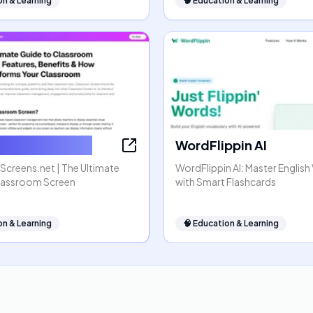
on & Learning
🧠
Education & Learning
omScreens.net
WordFlippin AI
creens.net | The Ultimate
WordFlippin AI: Master Englis
lassroom Screen
with Smart Flashcards
on & Learning
🧠
Education & Learning