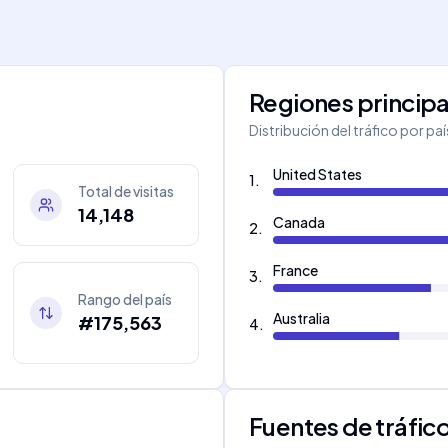
Regiones principa
Distribución del tráfico por pa
United States
1
.
Total de visitas
14,148
Canada
2
.
France
3
.
Rango del país
Australia
#175,563
4
.
Fuentes de tráfic