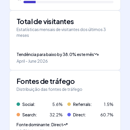
Total de visitantes
Estatísticas mensais de visitantes dos últimos 3
meses
Tendência para baixo
by
38.0
%
este mês
April - June 2026
Fontes de tráfego
Distribuição das fontes de tráfego
Social
:
5.6
%
Referrals
:
1.5
%
Search
:
32.2
%
Direct
:
60.7
%
Fonte dominante
:
Direct