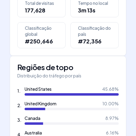
Total de visitas
Tempo no local
177,628
3m 13s
Classificação
Classificação do
global
país
#250,646
#72,356
Regiões de topo
Distribuição do tráfego por país
United States
45.68
%
1
.
United Kingdom
10.00
%
2
.
Canada
8.97
%
3
.
Australia
6.16
%
4
.