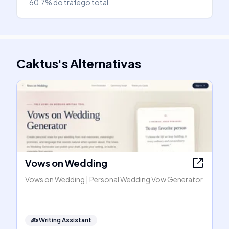
60.7%
do tráfego total
Caktus
's
Alternativas
Vows on Wedding
Vows on Wedding | Personal Wedding Vow Generator
✍️
Writing Assistant