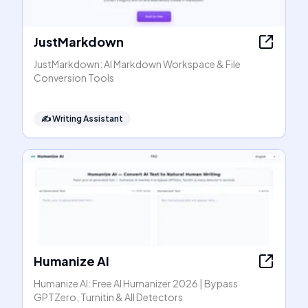
JustMarkdown
JustMarkdown: AI Markdown Workspace & File
Conversion Tools
✍️
Writing Assistant
Humanize AI
Humanize AI: Free AI Humanizer 2026 | Bypass
GPTZero, Turnitin & All Detectors