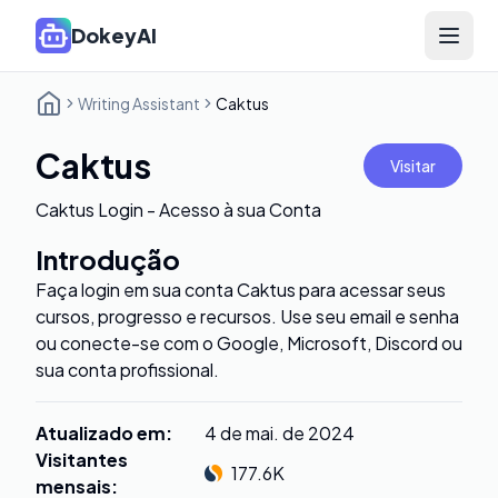
DokeyAI
Open 
Writing Assistant
Caktus
Caktus
Visitar
Caktus Login - Acesso à sua Conta
Introdução
Faça login em sua conta Caktus para acessar seus
cursos, progresso e recursos. Use seu email e senha
ou conecte-se com o Google, Microsoft, Discord ou
sua conta profissional.
Atualizado em
:
4 de mai. de 2024
Visitantes
177.6K
mensais
: