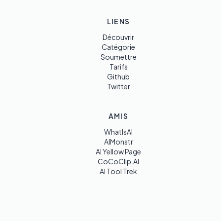
LIENS
Découvrir
Catégorie
Soumettre
Tarifs
Github
Twitter
AMIS
WhatIsAI
AIMonstr
AI Yellow Page
CoCoClip.AI
AI Tool Trek