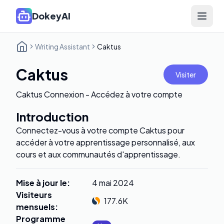
DokeyAI
Open 
Writing Assistant
Caktus
Caktus
Visiter
Caktus Connexion - Accédez à votre compte
Introduction
Connectez-vous à votre compte Caktus pour
accéder à votre apprentissage personnalisé, aux
cours et aux communautés d'apprentissage.
Mise à jour le
:
4 mai 2024
Visiteurs
177.6K
mensuels
:
Programme