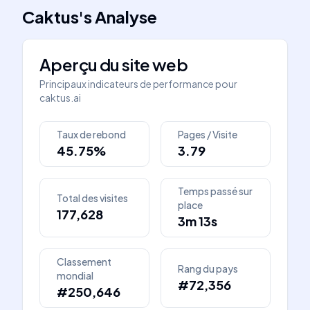
Caktus
's
Analyse
Aperçu du site web
Principaux indicateurs de performance pour
caktus.ai
Taux de rebond
Pages / Visite
45.75%
3.79
Temps passé sur
Total des visites
place
177,628
3m 13s
Classement
Rang du pays
mondial
#72,356
#250,646