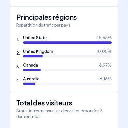
Principales régions
Répartition du trafic par pays
United States
45.68
%
1
.
United Kingdom
10.00
%
2
.
Canada
8.97
%
3
.
Australia
6.16
%
4
.
Total des visiteurs
Statistiques mensuelles des visiteurs pour les 3
derniers mois