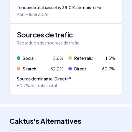
Tendance à la baisse
by
38.0
%
ce mois-ci
April - June 2026
Sources de trafic
Répartition des sources de trafic
Social
:
5.6
%
Referrals
:
1.5
%
Search
:
32.2
%
Direct
:
60.7
%
Source dominante
:
Direct
60.7%
du trafic total
Caktus
's
Alternatives