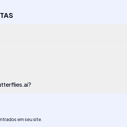
STAS
terflies.ai?
ntrados em seu site.