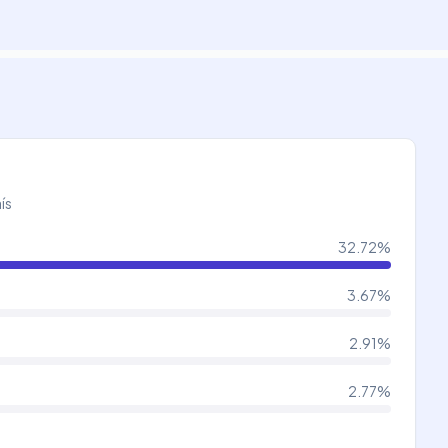
ís
32.72
%
3.67
%
2.91
%
2.77
%