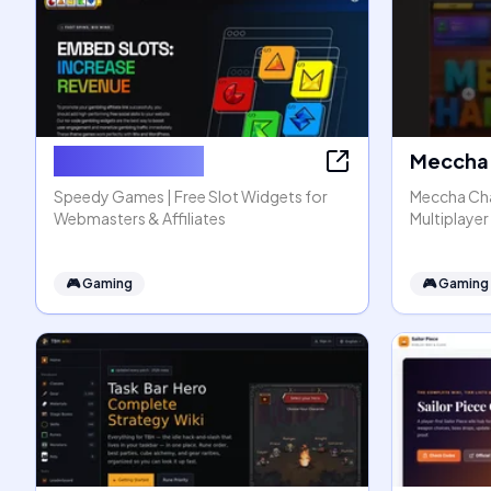
Speedy Games
Meccha 
Speedy Games | Free Slot Widgets for
Meccha Cha
Webmasters & Affiliates
Multiplaye
🎮
Gaming
🎮
Gaming