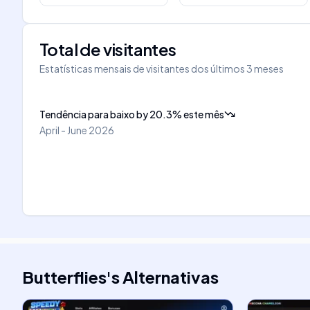
Total de visitantes
Estatísticas mensais de visitantes dos últimos 3 meses
Tendência para baixo
by
20.3
%
este mês
April - June 2026
Butterflies
's
Alternativas