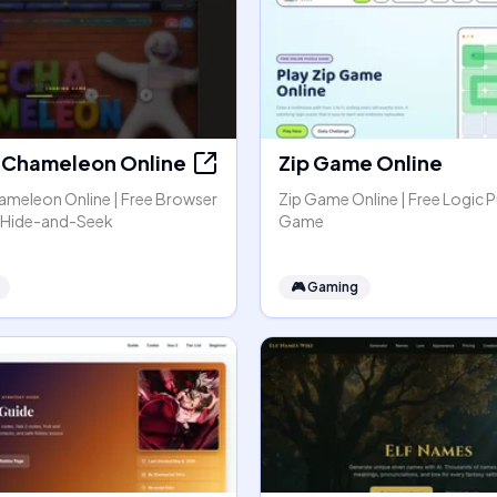
Chameleon Online
Zip Game Online
meleon Online | Free Browser
Zip Game Online | Free Logic P
r Hide-and-Seek
Game
🎮
Gaming