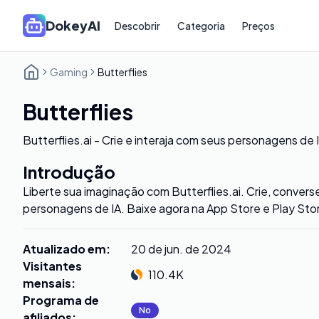
DokeyAI
Descobrir
Categoria
Preços
Gaming
Butterflies
Butterflies
Butterflies.ai - Crie e interaja com seus personagens de 
Introdução
Liberte sua imaginação com Butterflies.ai. Crie, convers
personagens de IA. Baixe agora na App Store e Play Sto
Atualizado em
:
20 de jun. de 2024
Visitantes
110.4K
mensais
:
Programa de
No
afiliados
: