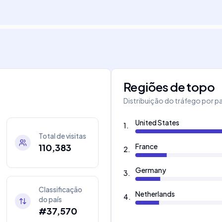
Regiões de topo
Distribuição do tráfego por pa
United States
1
.
Total de visitas
110,383
France
2
.
Germany
3
.
Classificação
Netherlands
4
.
do país
#37,570