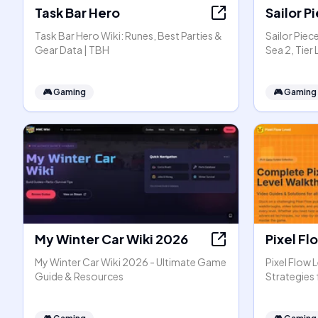
Task Bar Hero
Sailor P
Task Bar Hero Wiki: Runes, Best Parties &
Sailor Pie
Gear Data | TBH
Sea 2, Tier
🎮
Gaming
🎮
Gaming
My Winter Car Wiki 2026
Pixel Fl
My Winter Car Wiki 2026 - Ultimate Game
Pixel Flow 
Guide & Resources
Strategies f