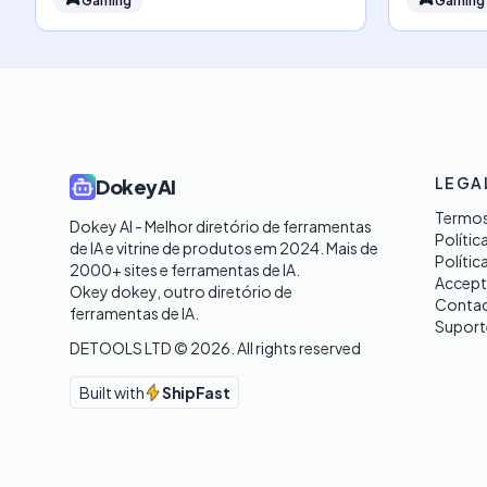
🎮
Gaming
🎮
Gaming
LEGA
DokeyAI
Termos
Dokey AI - Melhor diretório de ferramentas 
Polític
de IA e vitrine de produtos em 2024. Mais de 
Polític
2000+ sites e ferramentas de IA. 

Accept
Okey dokey, outro diretório de 
Contac
ferramentas de IA.
Suport
DETOOLS LTD ©
2026
. All rights reserved
Built with
ShipFast