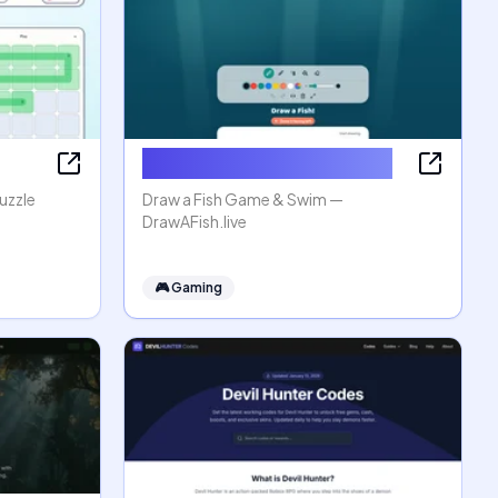
Draw a Fish Game & Swim
uzzle
Draw a Fish Game & Swim —
DrawAFish.live
🎮
Gaming