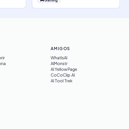
🎮
Gaming
AMIGOS
rir
WhatIsAI
ria
AIMonstr
AI Yellow Page
CoCoClip.AI
AI Tool Trek