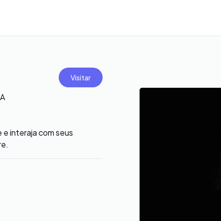
Visitar
IA
e e interaja com seus
re.