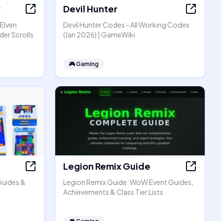
r
Devil Hunter
 Elven
Devil Hunter Codes - All Working Codes
er Scrolls
(Jan 2026) | GameWiki
🎮
Gaming
Legion Remix Guide
Guides &
Legion Remix Guide: WoW Event Guides,
Achievements & Class Tier Lists