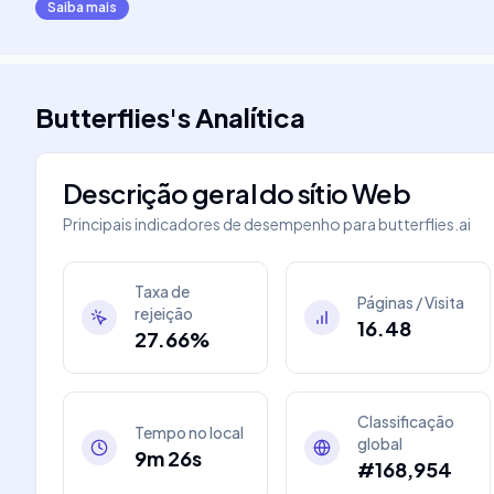
Saiba mais
Butterflies
's
Analítica
Descrição geral do sítio Web
Principais indicadores de desempenho para
butterflies.ai
Taxa de
Páginas / Visita
rejeição
16.48
27.66%
Classificação
Tempo no local
global
9m 26s
#168,954