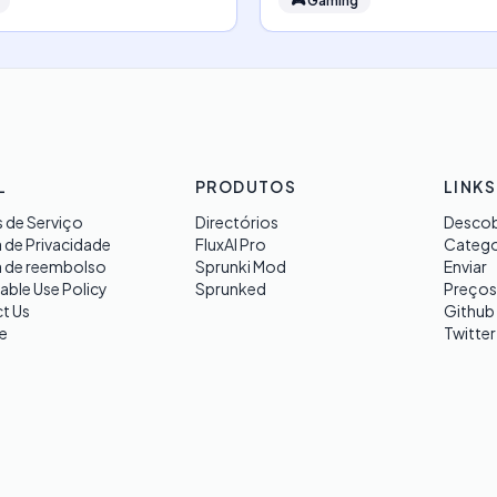
🎮
Gaming
L
PRODUTOS
LINKS
 de Serviço
Directórios
Descob
a de Privacidade
FluxAI Pro
Catego
a de reembolso
Sprunki Mod
Enviar
able Use Policy
Sprunked
Preços
t Us
Github
e
Twitter