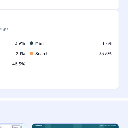
o
áfego
3.9
%
Mail
:
1.7
%
12.1
%
Search
:
33.8
%
48.5
%