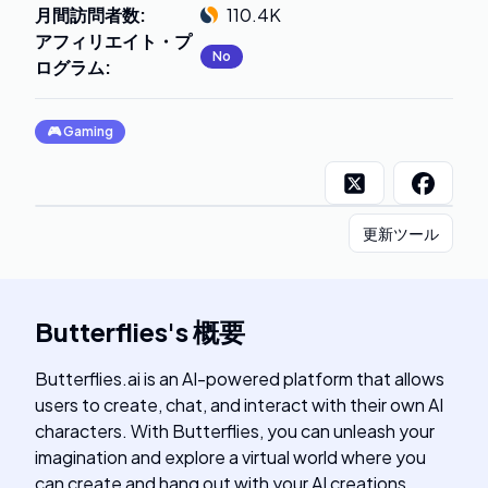
月間訪問者数
:
110.4K
アフィリエイト・プ
No
ログラム
:
🎮
Gaming
更新ツール
Butterflies
's
概要
Butterflies.ai is an AI-powered platform that allows
users to create, chat, and interact with their own AI
characters. With Butterflies, you can unleash your
imagination and explore a virtual world where you
can create and hang out with your AI creations.