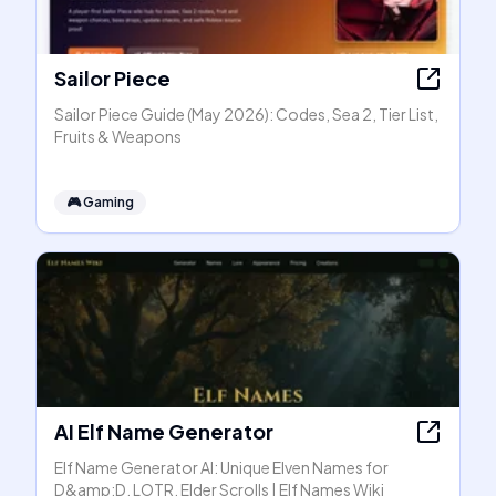
Sailor Piece
Sailor Piece Guide (May 2026): Codes, Sea 2, Tier List,
Fruits & Weapons
🎮
Gaming
AI Elf Name Generator
Elf Name Generator AI: Unique Elven Names for
D&amp;D, LOTR, Elder Scrolls | Elf Names Wiki