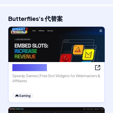
Butterflies
's
代替案
Speedy Games
Speedy Games | Free Slot Widgets for Webmasters &
Affiliates
🎮
Gaming