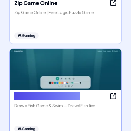
Zip Game Online
Zip Game Online | Free Logic Puzzle Game
🎮
Gaming
Draw a Fish Game & Swim
Draw a Fish Game & Swim — DrawAFish.live
🎮
Gaming