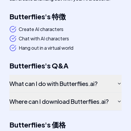
Butterflies
's
特徴
Create AI characters
Chat with AI characters
Hang out in a virtual world
Butterflies
's
Q&A
What can I do with Butterflies.ai?
Where can I download Butterflies.ai?
Butterflies
's
価格