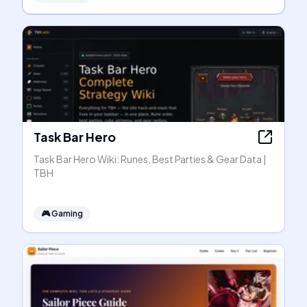
Task Bar Hero
Task Bar Hero Wiki: Runes, Best Parties & Gear Data |
TBH
🎮
Gaming