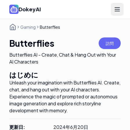
DokeyAI
Open 
Gaming
Butterflies
Butterflies
訪問
Butterflies AI - Create, Chat & Hang Out with Your
AI Characters
はじめに
Unleash your imagination with Butterflies AI. Create,
chat, and hang out with your AI characters.
Experience the magic of prompted or autonomous
image generation and explore rich storyline
development with memory.
更新日
:
2024年6月20日