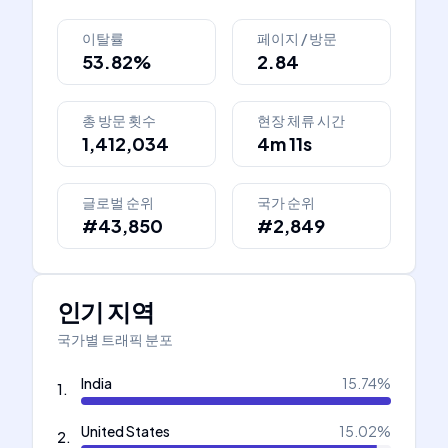
이탈률
페이지 / 방문
53.82%
2.84
총 방문 횟수
현장 체류 시간
1,412,034
4m 11s
글로벌 순위
국가 순위
#43,850
#2,849
인기 지역
국가별 트래픽 분포
India
15.74
%
1
.
United States
15.02
%
2
.