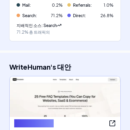
Mail
:
0.2
%
Referrals
:
1.0
%
Search
:
71.2
%
Direct
:
26.8
%
지배적인 소스
:
Search
71.2%
총 트래픽의
WriteHuman
's
대안
FAQ Templates