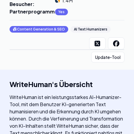
1.4M
Besucher
:
Partnerprogramm
:
Yes
📠
Content Generation & SEO
AI Text Humanizers
Update-Tool
WriteHuman
's
Übersicht
WriteHuman ist ein leistungsstarkes AI-Humanizer-
Tool, mit dem Benutzer KI-generierten Text
humanisieren und die Erkennung durch KI umgehen
können. Durch die Verfeinerung und Transformation
von KI-Inhalten stellt WriteHuman sicher, dass der
Text menschlicher klingt. Es funktioniert nahtlos mit