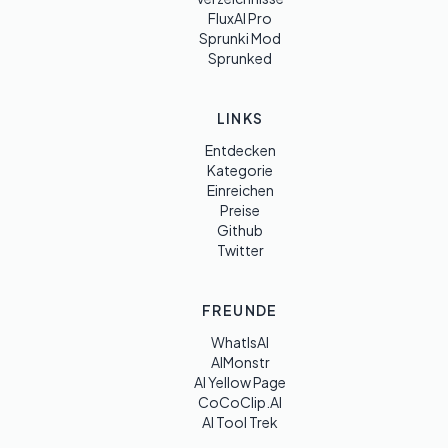
FluxAI Pro
Sprunki Mod
Sprunked
LINKS
Entdecken
Kategorie
Einreichen
Preise
Github
Twitter
FREUNDE
WhatIsAI
AIMonstr
AI Yellow Page
CoCoClip.AI
AI Tool Trek