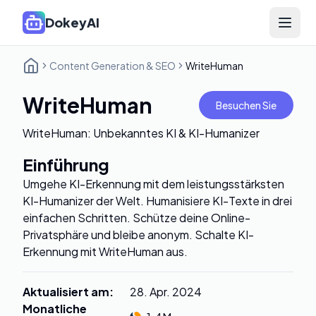
DokeyAI
Open 
Content Generation & SEO
WriteHuman
WriteHuman
Besuchen Sie
WriteHuman: Unbekanntes KI & KI-Humanizer
Einführung
Umgehe KI-Erkennung mit dem leistungsstärksten
KI-Humanizer der Welt. Humanisiere KI-Texte in drei
einfachen Schritten. Schütze deine Online-
Privatsphäre und bleibe anonym. Schalte KI-
Erkennung mit WriteHuman aus.
Aktualisiert am
:
28. Apr. 2024
Monatliche