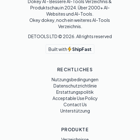
Dokey AI - Bessere AI-Tools Verzeichnis & 
Produktschau in 2024. Über 2000+ AI-
Websites und AI-Tools. 

Okey dokey, noch ein weiteres AI-Tools 
Verzeichnis.
DETOOLS LTD ©
2026
. All rights reserved
Built with
ShipFast
RECHTLICHES
Nutzungsbedingungen
Datenschutzrichtlinie
Erstattungspolitik
Acceptable Use Policy
Contact Us
Unterstützung
PRODUKTE
Verzeichnisse