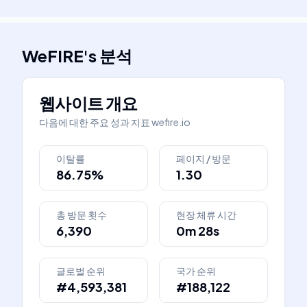
WeFIRE
's
분석
웹사이트 개요
다음에 대한 주요 성과 지표
wefire.io
이탈률
페이지 / 방문
86.75%
1.30
총 방문 횟수
현장 체류 시간
6,390
0m 28s
글로벌 순위
국가 순위
#4,593,381
#188,122