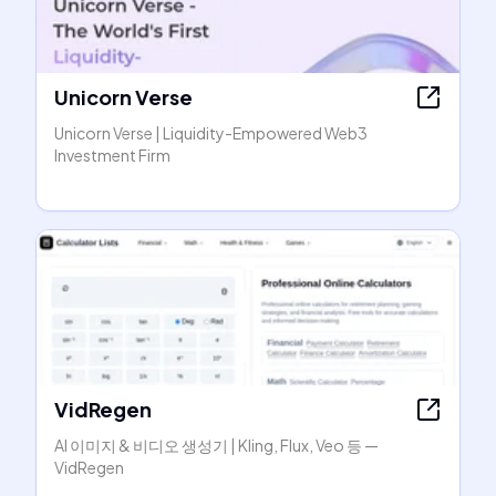
Unicorn Verse
Unicorn Verse | Liquidity-Empowered Web3
Investment Firm
VidRegen
AI 이미지 & 비디오 생성기 | Kling, Flux, Veo 등 —
VidRegen