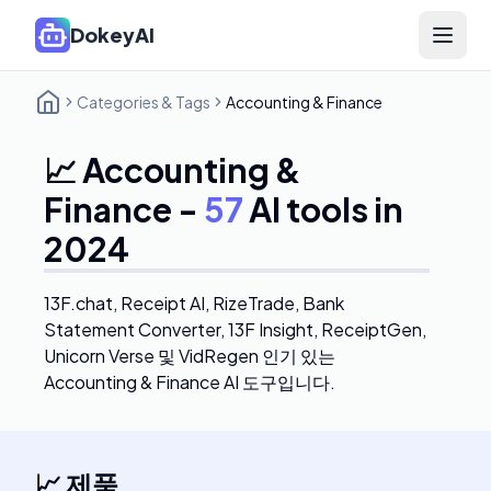
DokeyAI
Open 
Categories & Tags
Accounting & Finance
📈
Accounting &
Finance
-
57
AI tools in
2024
13F.chat, Receipt AI, RizeTrade, Bank
Statement Converter, 13F Insight, ReceiptGen,
Unicorn Verse 및 VidRegen
인기 있는
Accounting & Finance AI 도구입니다.
📈
제품