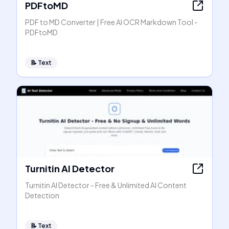
PDFtoMD
PDF to MD Converter | Free AI OCR Markdown Tool -
PDFtoMD
📝
Text
Turnitin AI Detector
Turnitin AI Detector - Free & Unlimited AI Content
Detection
📝
Text