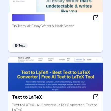
AI Essay Writer
TryTremi AI: Essay Writer & Math Solver
📝
Text
Text to LaTeX
Text to LaTeX - AI-Powered LaTeX Converter | Text to
LaTeX