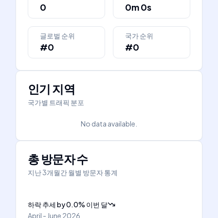
0
0m 0s
글로벌 순위
국가 순위
#0
#0
인기 지역
국가별 트래픽 분포
No data available.
총 방문자 수
지난 3개월간 월별 방문자 통계
하락 추세
by
0.0
%
이번 달
April - June 2026