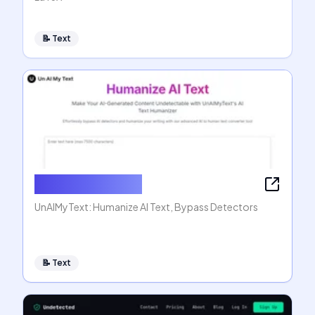
📝
Text
Humanize AI Text
UnAIMyText: Humanize AI Text, Bypass Detectors
📝
Text