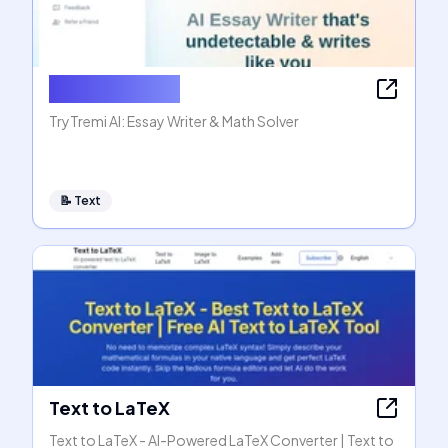
AI Essay Writer
TryTremi AI: Essay Writer & Math Solver
📝
Text
Text to LaTeX
Text to LaTeX - AI-Powered LaTeX Converter | Text to