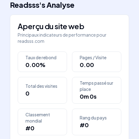
Readsss
's
Analyse
Aperçu du site web
Principaux indicateurs de performance pour
readsss.com
Taux de rebond
Pages / Visite
0.00%
0.00
Temps passé sur
Total des visites
place
0
0m 0s
Classement
Rang du pays
mondial
#0
#0