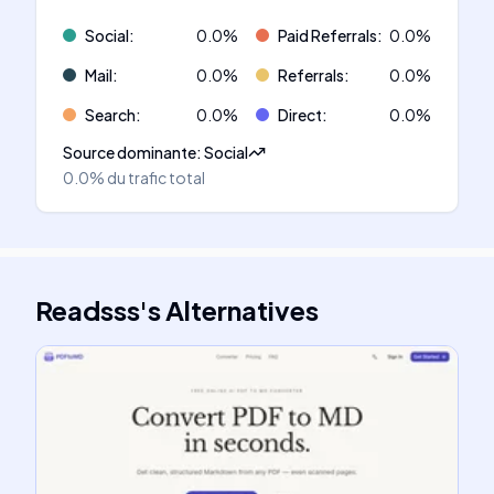
Social
:
0.0
%
Paid Referrals
:
0.0
%
Mail
:
0.0
%
Referrals
:
0.0
%
Search
:
0.0
%
Direct
:
0.0
%
Source dominante
:
Social
0.0%
du trafic total
Readsss
's
Alternatives