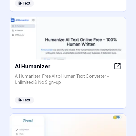
📝
Text
AI Humanizer
AI Humanizer: Free AI to Human Text Converter -
Unlimited & No Sign-up
📝
Text