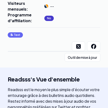
Visiteurs
--
mensuels
:
Programme
No
d'affiliation
:
📝
Text
Outil de mise à jour
Readsss
's
Vue d'ensemble
Readsss est le moyen le plus simple d'écouter votre
entourage grâce à des bulletins audio quotidiens.
Restez informé avec des mises à jour audio de vos
personnalités préférées sur Twitter et profitez