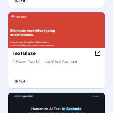
📝
Text
Text Blaze
AI Blaze - Your Ultimate AI Text Assistant
📝
Text