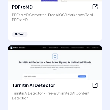
PDFtoMD
PDF to MD Converter | Free AI OCR Markdown Tool -
PDFtoMD
📝
Text
Turnitin AI Detector
Turnitin AI Detector - Free & Unlimited AI Content
Detection