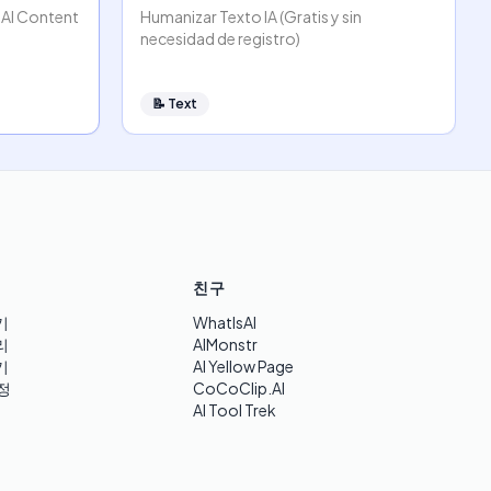
 AI Content
Humanizar Texto IA (Gratis y sin
necesidad de registro)
📝
Text
친구
기
WhatIsAI
리
AIMonstr
기
AI Yellow Page
정
CoCoClip.AI
AI Tool Trek