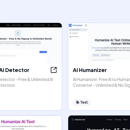
 AI Detector
AI Humanizer
Detector - Free & Unlimited AI
AI Humanizer: Free AI to Huma
etection
Converter - Unlimited & No S
📝
Text