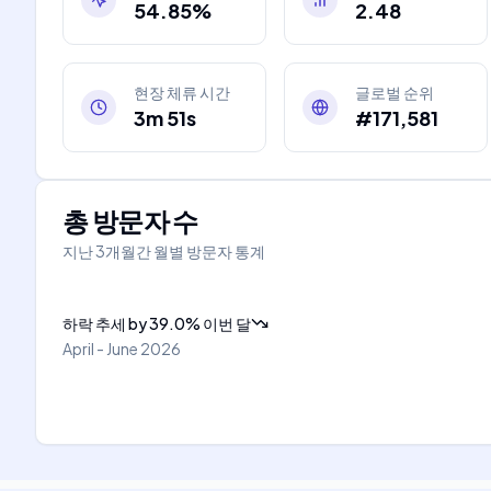
54.85%
2.48
현장 체류 시간
글로벌 순위
3m 51s
#171,581
총 방문자 수
지난 3개월간 월별 방문자 통계
하락 추세
by
39.0
%
이번 달
April - June 2026