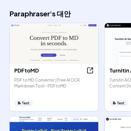
Paraphraser
's
대안
PDFtoMD
Turnitin
PDF to MD Converter | Free AI OCR
Turnitin AI 
Markdown Tool - PDFtoMD
Content D
📝
Text
📝
Text