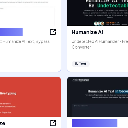
e AI Text
Humanize AI
: Humanize AI Text, Bypass
Undetected AI Humanizer - Fre
Converter
📝
Text
aze
AI Text Humanizer