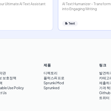
our Ultimate AI Text Assistant
AI Text Humanizer - Transform
into Engaging Writing
📝
Text
제품
링크
약관
디렉토리
발견하
보 보호정책
플럭스AI 프로
카테고
책
Sprunki Mod
제출하
able Use Policy
Sprunked
가격 책
t Us
Github
트위터