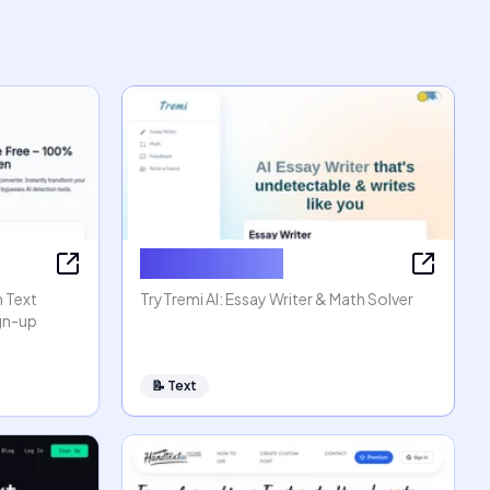
AI Essay Writer
n Text
TryTremi AI: Essay Writer & Math Solver
ign-up
📝
Text