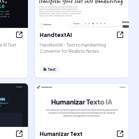
HandtextAI
e AI Text
HandtextAI - Text to Handwriting
Converter for Realistic Notes
📝
Text
Humanizar Text