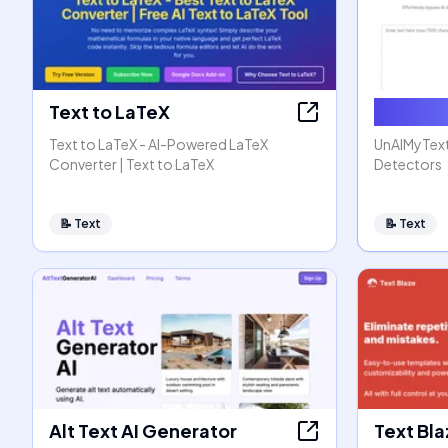
Text to LaTeX
Humaniz
Text to LaTeX - AI-Powered LaTeX
UnAIMyText
Converter | Text to LaTeX
Detectors
📝
Text
📝
Text
Alt Text AI Generator
Text Bl