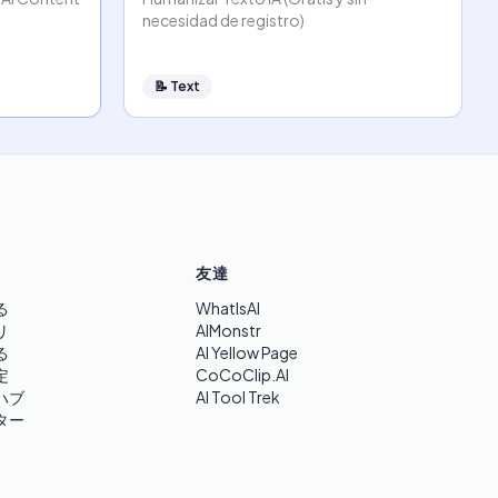
necesidad de registro)
📝
Text
友達
る
WhatIsAI
リ
AIMonstr
る
AI Yellow Page
定
CoCoClip.AI
ハブ
AI Tool Trek
ター