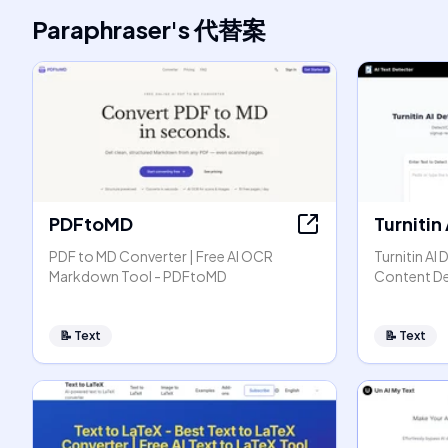
Paraphraser
's
代替案
PDFtoMD
Turnitin
PDF to MD Converter | Free AI OCR
Turnitin AI 
Markdown Tool - PDFtoMD
Content D
📝
Text
📝
Text