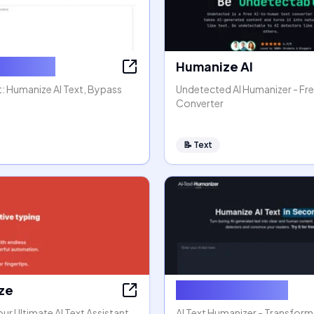
e AI Text
Humanize AI
: Humanize AI Text, Bypass
Undetected AI Humanizer - Fre
Converter
📝
Text
aze
AI Text Humanizer
our Ultimate AI Text Assistant
AI Text Humanizer - Transform