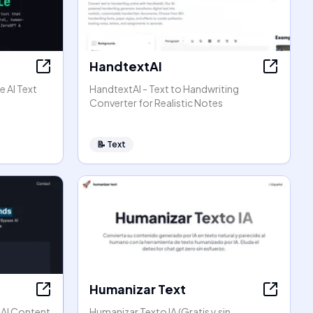
HandtextAI
e AI Text
HandtextAI - Text to Handwriting
Converter for Realistic Notes
📝
Text
Humanizar Text
 AI Content
Humanizar Texto IA (Gratis y sin