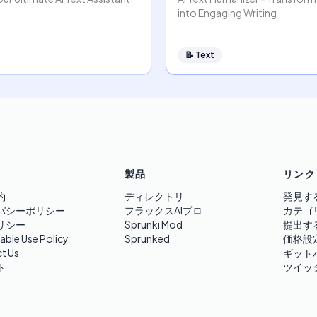
into Engaging Writing
📝
Text
製品
リンク
約
ディレクトリ
発見す
バシーポリシー
フラックスAIプロ
カテゴ
リシー
Sprunki Mod
提出す
able Use Policy
Sprunked
価格設
t Us
ギット
ト
ツイッ