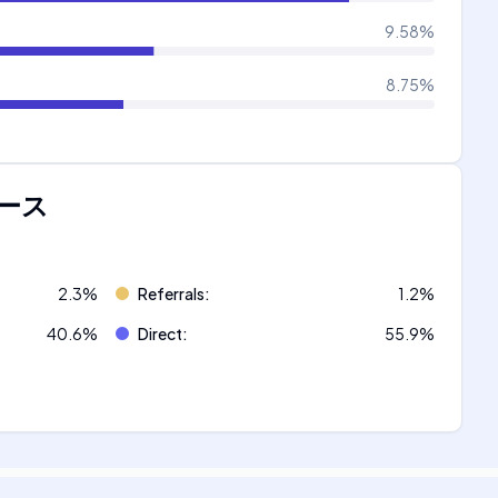
9.58
%
8.75
%
ース
2.3
%
Referrals
:
1.2
%
40.6
%
Direct
:
55.9
%