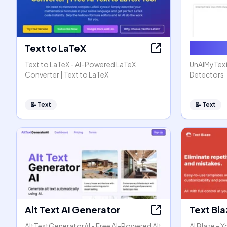
Text to LaTeX
Humaniz
Text to LaTeX - AI-Powered LaTeX
UnAIMyText
Converter | Text to LaTeX
Detectors
📝
Text
📝
Text
Alt Text AI Generator
Text Bl
AltTextGeneratorAI - Free AI-Powered Alt
AI Blaze - Y