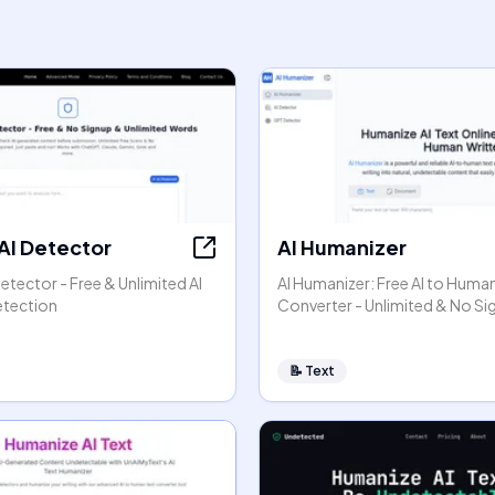
 AI Detector
AI Humanizer
Detector - Free & Unlimited AI
AI Humanizer: Free AI to Huma
etection
Converter - Unlimited & No S
📝
Text