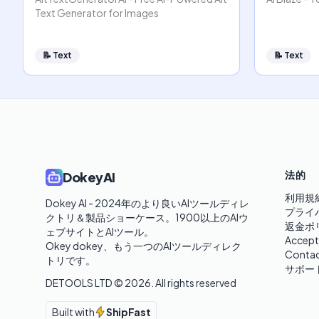
Text Generator for Images
📝
Text
📝
Text
法的
DokeyAI
利用規
Dokey AI - 2024年のより良いAIツールディレ
プライ
クトリ＆製品ショーケース。1900以上のAIウ
返金ポ
ェブサイトとAIツール。

Accept
Okey dokey、もう一つのAIツールディレク
Contac
トリです。
サポー
DETOOLS LTD ©
2026
. All rights reserved
Built with
ShipFast