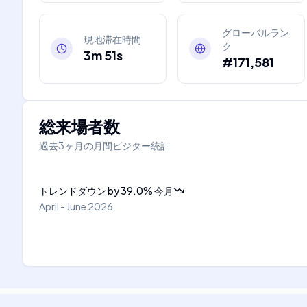
グローバルラン
現地滞在時間
ク
3m 51s
#171,581
総来場者数
過去3ヶ月の月間ビジター統計
トレンドダウン
by
39.0
%
今月
April - June 2026