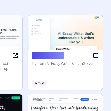
AI Essay Writer
n Text
TryTremi AI: Essay Writer & Math Solver
ign-up
📝
Text