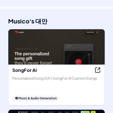
Musico
's
대안
SongFor AI
Personalized Song Gift | SongFor AI Custom Songs
🎼
Music & Audio Generation