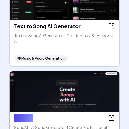
Text to Song AI Generator
Text to Song AI Generator - Create Music & Lyrics with
AI
🎼
Music & Audio Generation
SongAI
SongAI - AI Song Generator | Create Professional