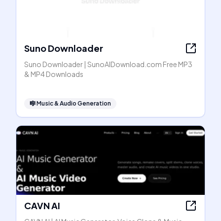
Suno Downloader
Suno Downloader | SunoAIDownload.com Free MP3
& MP4 Downloads
🎼
Music & Audio Generation
CAVN AI