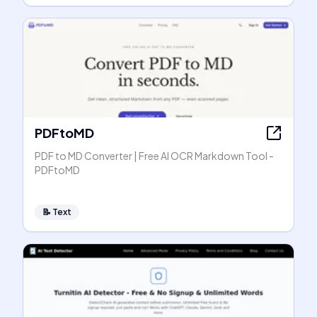
PDFtoMD
PDF to MD Converter | Free AI OCR Markdown Tool -
PDFtoMD
📝
Text