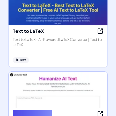
Text to LaTeX
Text to LaTeX - AI-Powered LaTeX Converter | Text to
LaTeX
📝
Text
Humanize AI Text