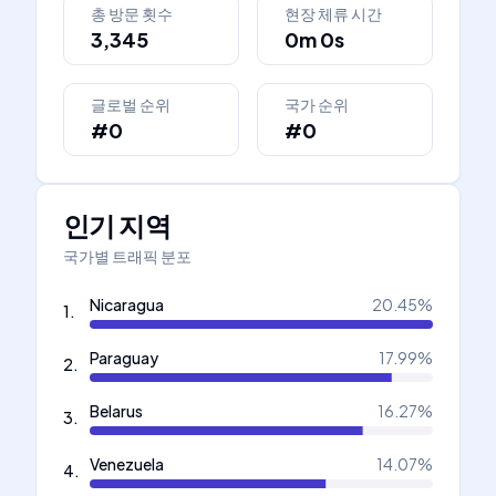
총 방문 횟수
현장 체류 시간
3,345
0m 0s
글로벌 순위
국가 순위
#0
#0
인기 지역
국가별 트래픽 분포
Nicaragua
20.45
%
1
.
Paraguay
17.99
%
2
.
Belarus
16.27
%
3
.
Venezuela
14.07
%
4
.