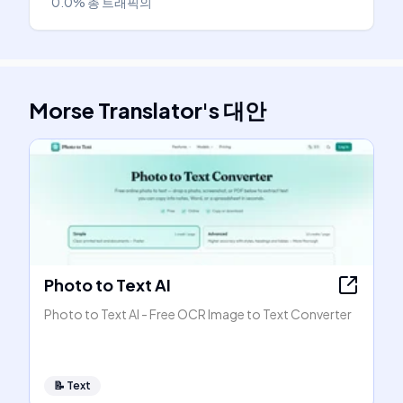
0.0%
총 트래픽의
Morse Translator
's
대안
Photo to Text AI
Photo to Text AI - Free OCR Image to Text Converter
📝
Text