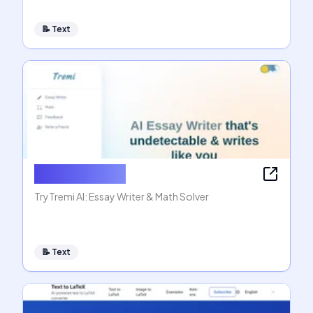
📝
Text
AI Essay Writer
TryTremi AI: Essay Writer & Math Solver
📝
Text