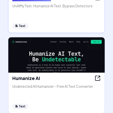
UnAIMyText: Humanize AI Text, Bypass Detectors
📝
Text
Humanize AI
Undetected AI Humanizer - Free AI Text Converter
📝
Text