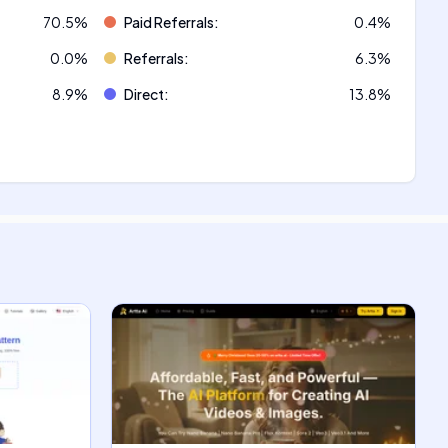
70.5
%
Paid Referrals
:
0.4
%
0.0
%
Referrals
:
6.3
%
8.9
%
Direct
:
13.8
%