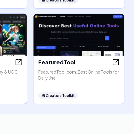
🧰
Creators Toolkit
FeaturedTool
lay & UGC
FeaturedTool.com: Best Online Tools for
Daily Use
🧰
Creators Toolkit