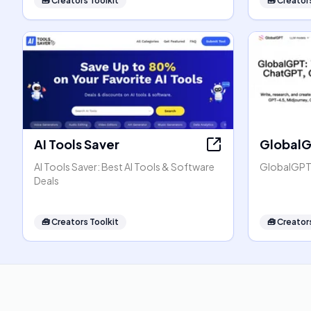
🧰
Creators Toolkit
🧰
Creators
AI Tools Saver
Global
AI Tools Saver: Best AI Tools & Software
GlobalGPT:
Deals
🧰
Creators Toolkit
🧰
Creators