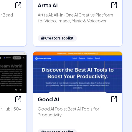
Artta AI
er Bead
Artta AI: All-in-One AI Creative Platform
for Video, Image, Music & Voiceover
🧰
Creators Toolkit
Good AI
r Hub | 50+
Good AI Tools: Best AI Tools for
Productivity