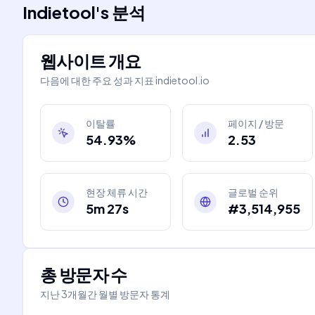
Indietool
's
분석
웹사이트 개요
다음에 대한 주요 성과 지표
indietool.io
이탈률
페이지 / 방문
54.93%
2.53
현장 체류 시간
글로벌 순위
5m 27s
#3,514,955
총 방문자 수
지난 3개월간 월별 방문자 통계