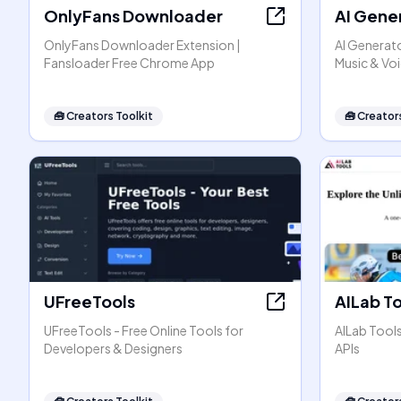
OnlyFans Downloader
AI Gene
OnlyFans Downloader Extension |
AI Generato
Fansloader Free Chrome App
Music & Vo
🧰
Creators Toolkit
🧰
Creators
UFreeTools
AILab T
UFreeTools - Free Online Tools for
AILab Tool
Developers & Designers
APIs