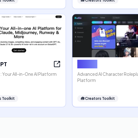
 Toolkit
🧰
Creators Toolkit
GPT
Rubii AI
 Your All-in-One AI Platform
Advanced AI Character Rolep
Platform
 Toolkit
🧰
Creators Toolkit