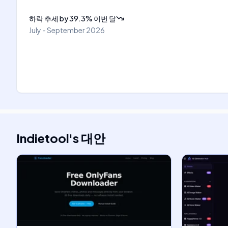
하락 추세
by
39.3
%
이번 달
July - September 2026
Indietool
's
대안