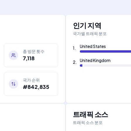
인기 지역
국가별 트래픽 분포
United States
1
.
총 방문 횟수
7,118
United Kingdom
2
.
국가 순위
#842,835
트래픽 소스
트래픽 소스 분포