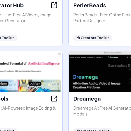
rator Hub
PerlerBeads
r Hub: Free AI Video, Image,
PerlerBeads - Free Online Perl
ice Generator
Pattern Designer
 Toolkit
🧰
Creators Toolkit
ools
Dreamega
s: AI-Powered Image Editing &
Dreamega AI: Free AI Generato
Models