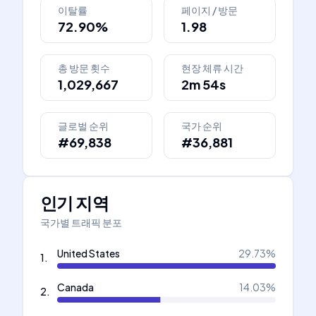
이탈률
페이지 / 방문
72.90%
1.98
총 방문 횟수
현장 체류 시간
1,029,667
2m 54s
글로벌 순위
국가 순위
#69,838
#36,881
인기 지역
국가별 트래픽 분포
United States
29.73
%
1
.
Canada
14.03
%
2
.