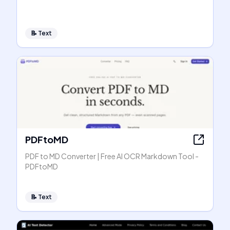
📝
Text
PDFtoMD
PDF to MD Converter | Free AI OCR Markdown Tool -
PDFtoMD
📝
Text