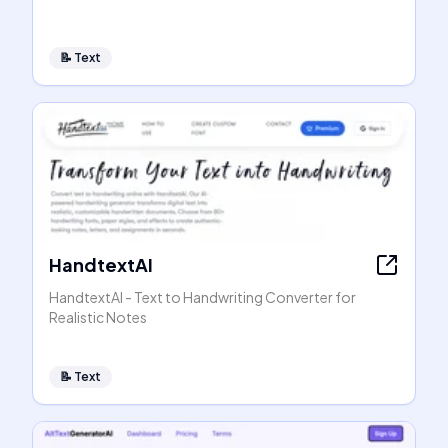
📝
Text
HandtextAI
HandtextAI - Text to Handwriting Converter for
Realistic Notes
📝
Text