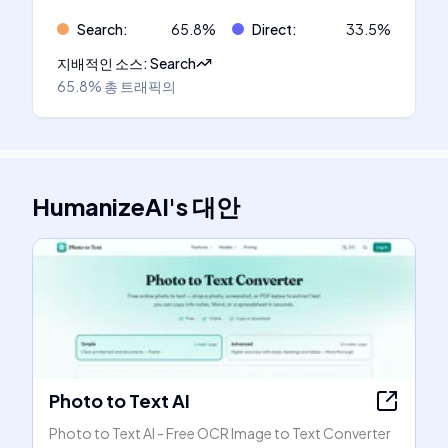
Search
:
65.8
%
Direct
:
33.5
%
지배적인 소스
:
Search
65.8%
총 트래픽의
HumanizeAI
's
대안
Photo to Text AI
Photo to Text AI - Free OCR Image to Text Converter