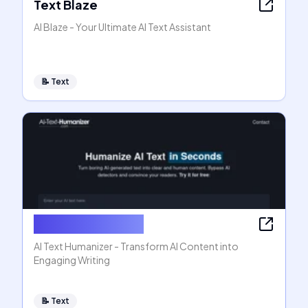
Text Blaze
AI Blaze - Your Ultimate AI Text Assistant
📝
Text
AI Text Humanizer
AI Text Humanizer - Transform AI Content into
Engaging Writing
📝
Text