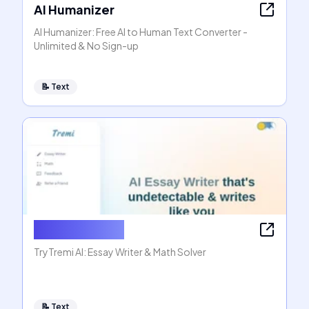
AI Humanizer
AI Humanizer: Free AI to Human Text Converter -
Unlimited & No Sign-up
📝
Text
AI Essay Writer
TryTremi AI: Essay Writer & Math Solver
📝
Text