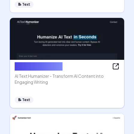
📝
Text
AI Text Humanizer
AI Text Humanizer - Transform AI Content into
Engaging Writing
📝
Text