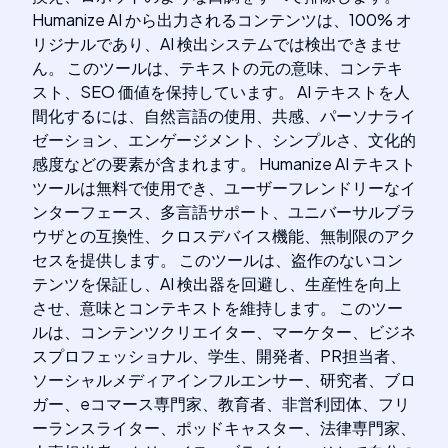
Humanize AI から出力されるコンテンツは、100% オ
リジナルであり、AI 検出システムでは検出できませ
ん。 このツールは、テキストの元の意味、コンテキ
スト、SEO 価値を保持しています。 AI テキストを人
間化するには、自然言語の使用、共感、パーソナライ
ゼーション、エンゲージメント、シンプルさ、文化的
感度などの要素が含まれます。 Humanize AI テキスト
ツールは無料で使用でき、ユーザーフレンドリーなイ
ンターフェース、多言語サポート、ユニバーサルブラ
ウザとの互換性、クロスデバイス機能、無制限のアク
セスを提供します。 このツールは、盗作のないコン
テンツを保証し、AI 検出器を回避し、生産性を向上
させ、意味とコンテキストを維持します。 このツー
ルは、コンテンツクリエイター、マーケター、ビジネ
スプロフェッショナル、学生、開発者、PR担当者、
ソーシャルメディアインフルエンサー、研究者、ブロ
ガー、eコマース専門家、教育者、非営利団体、フリ
ーランスライター、ポッドキャスター、法律専門家、