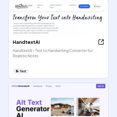
HandtextAI
HandtextAI - Text to Handwriting Converter for
Realistic Notes
📝
Text