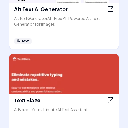
Alt Text AI Generator
AltTextGeneratorAI - Free AI-Powered Alt Text
Generator for Images
📝
Text
Text Blaze
AI Blaze - Your Ultimate AI Text Assistant