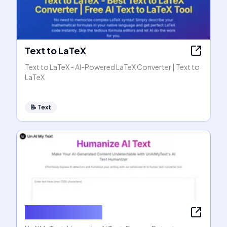
Text to LaTeX
Text to LaTeX - AI-Powered LaTeX Converter | Text to
LaTeX
📝
Text
Humanize AI Text