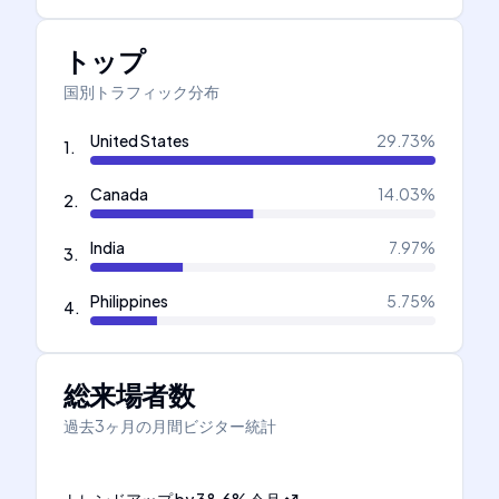
トップ
国別トラフィック分布
United States
29.73
%
1
.
Canada
14.03
%
2
.
India
7.97
%
3
.
Philippines
5.75
%
4
.
総来場者数
過去3ヶ月の月間ビジター統計