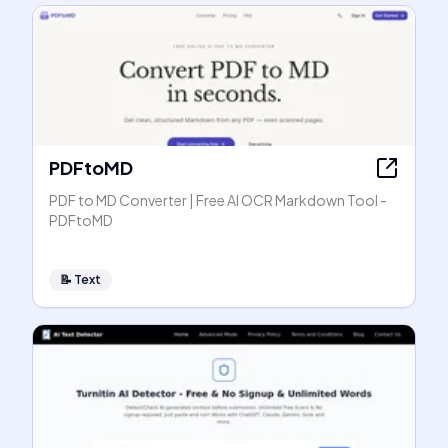
PDFtoMD
PDF to MD Converter | Free AI OCR Markdown Tool -
PDFtoMD
📝
Text