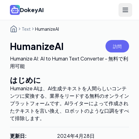
DokeyAI
Open 
Text
HumanizeAI
HumanizeAI
訪問
Humanize AI: AI to Human Text Converter - 無料で利
用可能
はじめに
Humanize AIは、AI生成テキストを人間らしいコンテ
ンツに変換する、業界をリードする無料のオンライン
プラットフォームです。AIライターによって作成され
たテキストを言い換え、ロボットのような口調をすべ
て排除します。
更新日
:
2024年4月28日