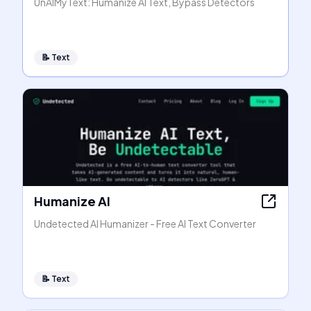
UnAIMyText: Humanize AI Text, Bypass Detectors
📝
Text
Humanize AI
Undetected AI Humanizer - Free AI Text Converter
📝
Text