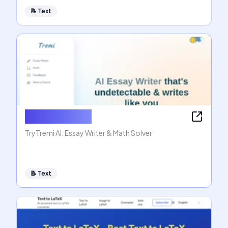
📝
Text
AI Essay Writer
TryTremi AI: Essay Writer & Math Solver
📝
Text