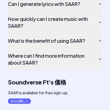
Can I generate lyrics with SAAR?
How quickly can I create music with
SAAR?
What is the benefit of using SAAR?
Where can I find more information
about SAAR?
Soundverse Ft
's
価格
SAAR is available for free sign-up.
さらに詳しく