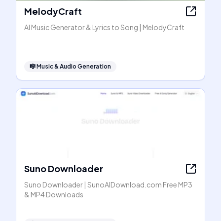
MelodyCraft
AI Music Generator & Lyrics to Song | MelodyCraft
🎼
Music & Audio Generation
Suno Downloader
Suno Downloader | SunoAIDownload.com Free MP3
& MP4 Downloads