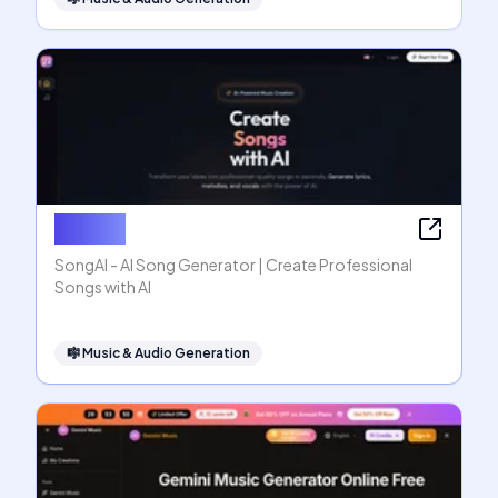
SongAI
SongAI - AI Song Generator | Create Professional
Songs with AI
🎼
Music & Audio Generation