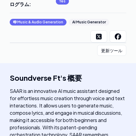
Yes
ログラム
:
🎼
Music & Audio Generation
AI Music Generator
更新ツール
Soundverse Ft
's
概要
SAAR is an innovative AI music assistant designed
for effortless music creation through voice and text
interactions. It allows users to generate music,
compose lyrics, and engage in musical discussions,
making it accessible for both beginners and
professionals. With its patent-pending
orchestration technology, SAAR remembers