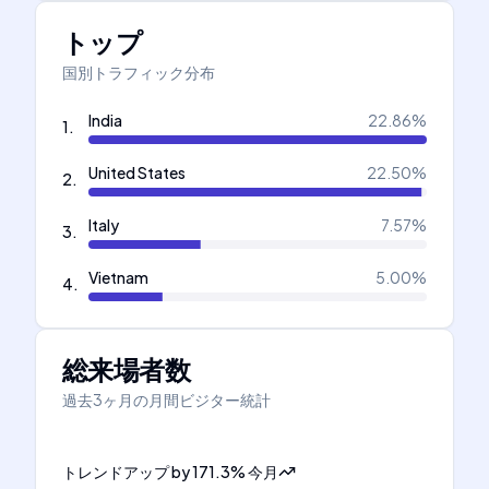
トップ
国別トラフィック分布
India
22.86
%
1
.
United States
22.50
%
2
.
Italy
7.57
%
3
.
Vietnam
5.00
%
4
.
総来場者数
過去3ヶ月の月間ビジター統計
トレンドアップ
by
171.3
%
今月