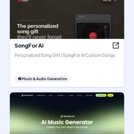
SongFor AI
Personalized Song Gift | SongFor AI Custom Songs
🎼
Music & Audio Generation