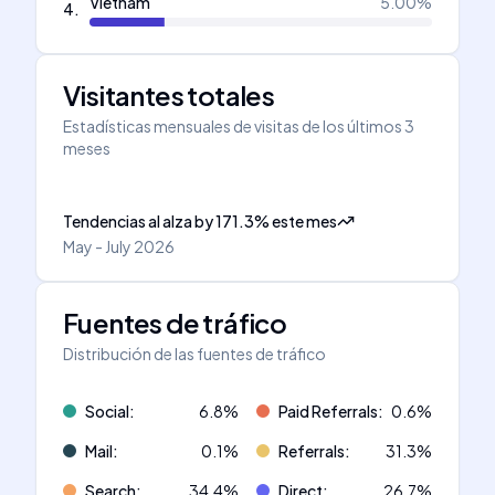
Vietnam
5.00
%
4
.
Visitantes totales
Estadísticas mensuales de visitas de los últimos 3
meses
Tendencias al alza
by
171.3
%
este mes
May - July 2026
Fuentes de tráfico
Distribución de las fuentes de tráfico
Social
:
6.8
%
Paid Referrals
:
0.6
%
Mail
:
0.1
%
Referrals
:
31.3
%
Search
:
34.4
%
Direct
:
26.7
%