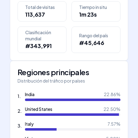
Total de visitas
Tiempo in situ
113,637
1m 23s
Clasificación
Rango del país
mundial
#45,646
#343,991
Regiones principales
Distribución del tráfico por países
India
22.86
%
1
.
United States
22.50
%
2
.
Italy
7.57
%
3
.