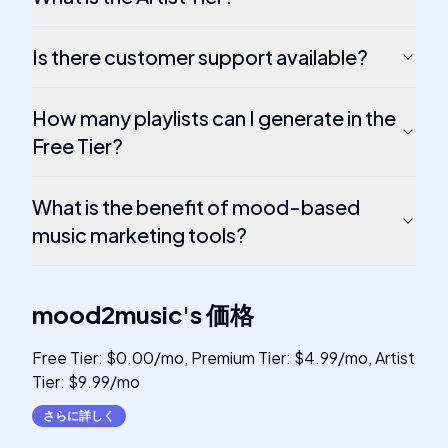
Is there customer support available?
How many playlists can I generate in the
Free Tier?
What is the benefit of mood-based
music marketing tools?
mood2music
's
価格
Free Tier: $0.00/mo, Premium Tier: $4.99/mo, Artist
Tier: $9.99/mo
さらに詳しく