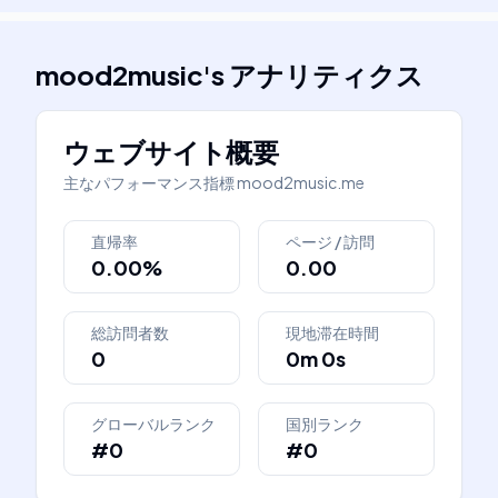
mood2music
's
アナリティクス
ウェブサイト概要
主なパフォーマンス指標
mood2music.me
直帰率
ページ / 訪問
0.00%
0.00
総訪問者数
現地滞在時間
0
0m 0s
グローバルランク
国別ランク
#0
#0