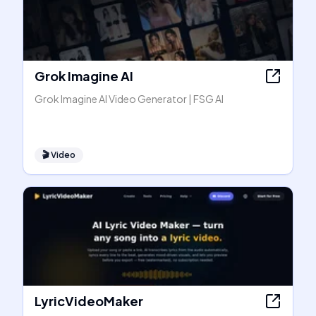
Grok Imagine AI
Grok Imagine AI Video Generator | FSG AI
🎬
Video
LyricVideoMaker