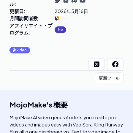
ル
:
更新日
:
2026年5月16日
月間訪問者数
:
--
アフィリエイト・プ
No
ログラム
:
🎬
Video
更新ツール
MojoMake
's
概要
MojoMake AI video generator lets you create pro
videos and images easy with Veo Sora Kling Runway
Flux all in one dashboard yo. Text to video image to