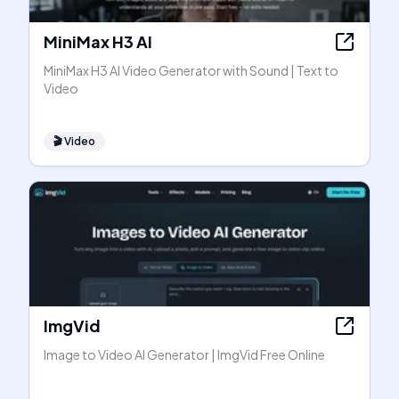
MiniMax H3 AI
MiniMax H3 AI Video Generator with Sound | Text to
Video
🎬
Video
ImgVid
Image to Video AI Generator | ImgVid Free Online