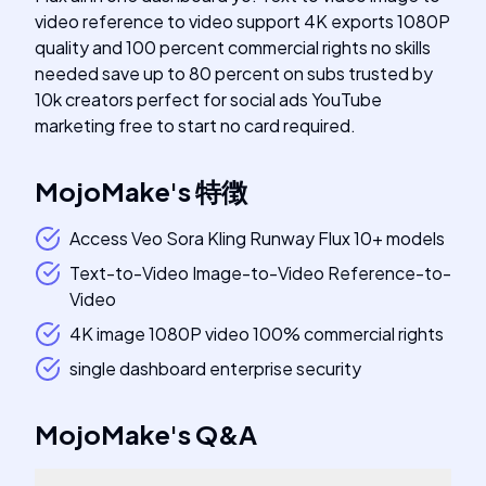
video reference to video support 4K exports 1080P
quality and 100 percent commercial rights no skills
needed save up to 80 percent on subs trusted by
10k creators perfect for social ads YouTube
marketing free to start no card required.
MojoMake
's
特徴
Access Veo Sora Kling Runway Flux 10+ models
Text-to-Video Image-to-Video Reference-to-
Video
4K image 1080P video 100% commercial rights
single dashboard enterprise security
MojoMake
's
Q&A