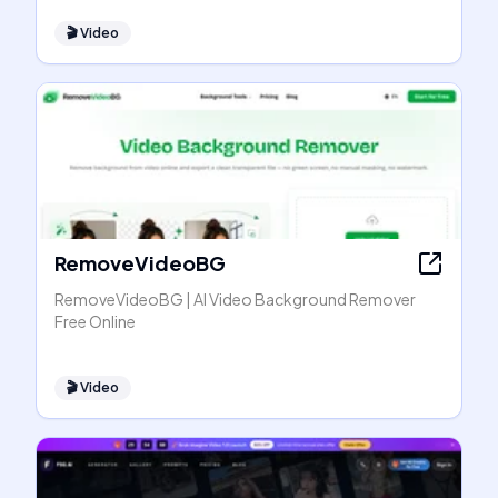
🎬
Video
RemoveVideoBG
RemoveVideoBG | AI Video Background Remover
Free Online
🎬
Video