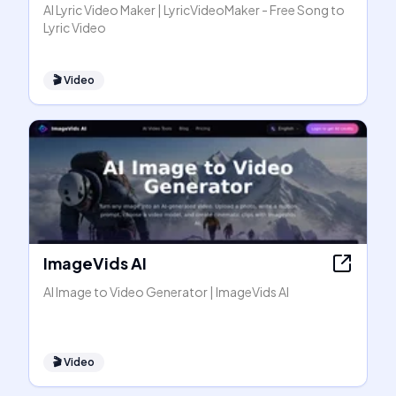
AI Lyric Video Maker | LyricVideoMaker - Free Song to
Lyric Video
🎬
Video
ImageVids AI
AI Image to Video Generator | ImageVids AI
🎬
Video