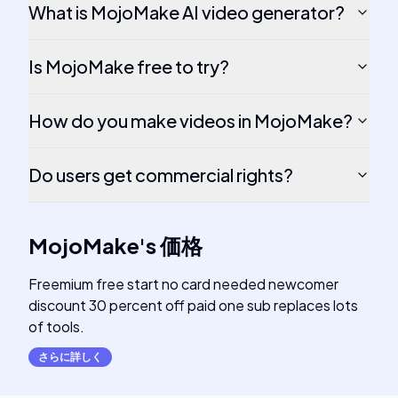
What is MojoMake AI video generator?
Is MojoMake free to try?
How do you make videos in MojoMake?
Do users get commercial rights?
MojoMake
's
価格
Freemium free start no card needed newcomer
discount 30 percent off paid one sub replaces lots
of tools.
さらに詳しく