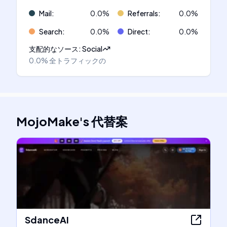
Mail
:
0.0
%
Referrals
:
0.0
%
Search
:
0.0
%
Direct
:
0.0
%
支配的なソース
:
Social
0.0%
全トラフィックの
MojoMake
's
代替案
SdanceAI