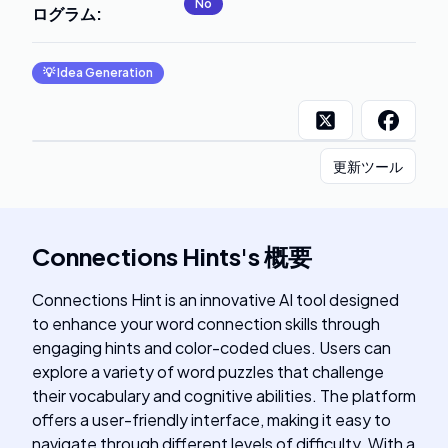
No
ログラム
:
💡
Idea Generation
更新ツール
Connections Hints
's
概要
Connections Hint is an innovative AI tool designed
to enhance your word connection skills through
engaging hints and color-coded clues. Users can
explore a variety of word puzzles that challenge
their vocabulary and cognitive abilities. The platform
offers a user-friendly interface, making it easy to
navigate through different levels of difficulty. With a