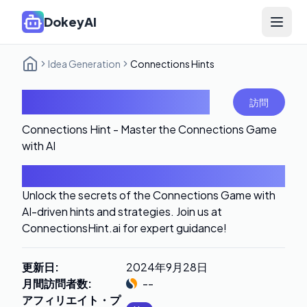
DokeyAI
Open 
Idea Generation
Connections Hints
Connections Hints
訪問
Connections Hint - Master the Connections Game
with AI
はじめに
Unlock the secrets of the Connections Game with
AI-driven hints and strategies. Join us at
ConnectionsHint.ai for expert guidance!
更新日
:
2024年9月28日
月間訪問者数
:
--
アフィリエイト・プ