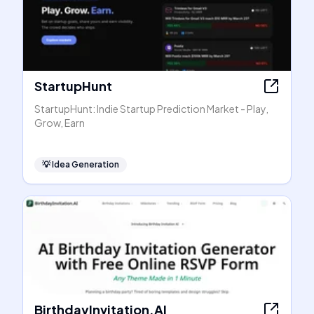
StartupHunt
StartupHunt: Indie Startup Prediction Market - Play,
Grow, Earn
💡
Idea Generation
BirthdayInvitation.AI