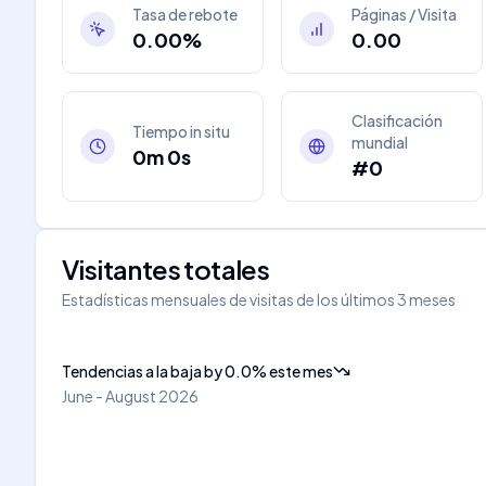
Tasa de rebote
Páginas / Visita
0.00%
0.00
Clasificación
Tiempo in situ
mundial
0m 0s
#0
Visitantes totales
Estadísticas mensuales de visitas de los últimos 3 meses
Tendencias a la baja
by
0.0
%
este mes
June - August 2026