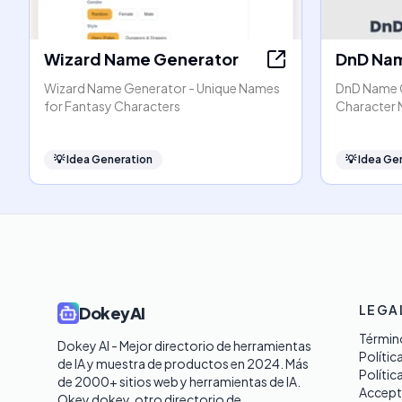
Wizard Name Generator
DnD Nam
Wizard Name Generator - Unique Names
DnD Name G
for Fantasy Characters
Character N
💡
Idea Generation
💡
Idea Ge
LEGA
DokeyAI
Término
Dokey AI - Mejor directorio de herramientas 
Polític
de IA y muestra de productos en 2024. Más 
Polític
de 2000+ sitios web y herramientas de IA. 

Accept
Okey dokey, otro directorio de 