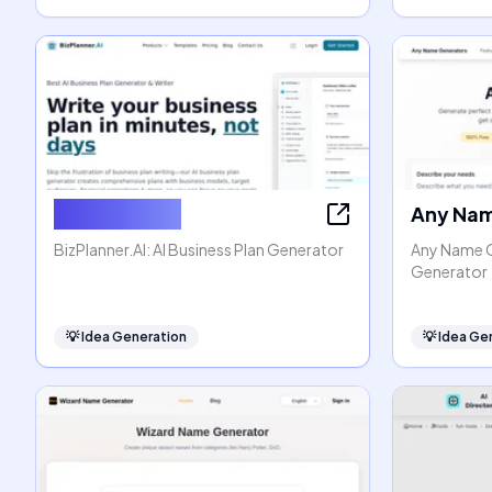
BizPlanner AI
Any Nam
BizPlanner.AI: AI Business Plan Generator
Any Name G
Generator
💡
Idea Generation
💡
Idea Ge