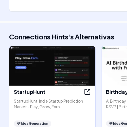
Connections Hints
's
Alternativas
StartupHunt
Birthday
StartupHunt: Indie Startup Prediction
AI Birthday
Market - Play, Grow, Earn
RSVP | Birt
💡
Idea Generation
💡
Idea Ge