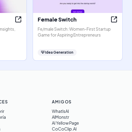
Female Switch
Insights,
Fe/male Switch: Women-First Startup
Game for Aspiring Entrepreneurs
💡
Idea Generation
CES
AMIGOS
rir
WhatIsAI
ría
AIMonstr
AI Yellow Page
s
CoCoClip.AI