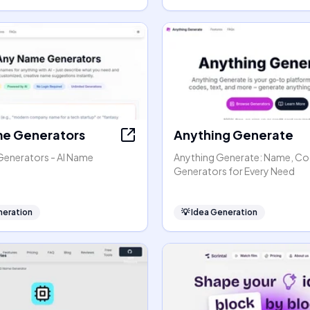
e Generators
Anything Generate
enerators - AI Name
Anything Generate: Name, Co
Generators for Every Need
neration
💡
Idea Generation