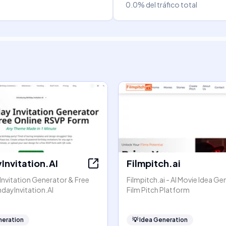
0.0%
del tráfico total
Invitation.AI
Filmpitch.ai
 Invitation Generator & Free
Filmpitch.ai - AI Movie Idea G
hdayInvitation.AI
Film Pitch Platform
neration
💡
Idea Generation