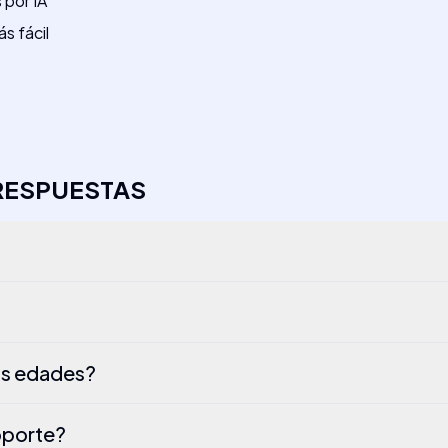
por IA
s fácil
RESPUESTAS
as edades?
oporte?