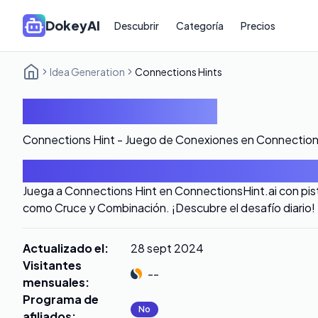
DokeyAI
Descubrir
Categoría
Precios
Idea Generation
Connections Hints
Connections Hints
Connections Hint - Juego de Conexiones en Connection
Introducción
Juega a Connections Hint en ConnectionsHint.ai con pista
como Cruce y Combinación. ¡Descubre el desafío diario!
Actualizado el
:
28 sept 2024
Visitantes
--
mensuales
:
Programa de
No
afiliados
: