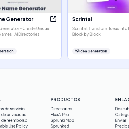
e Generator
Scrintal
enerator - Create Unique
Scrintal: Transform Ideas into 
ames | AI Directories
Block by Block
neration
💡
Idea Generation
L
PRODUCTOS
ENLA
s de servicio
Directorios
Descub
a de privacidad
FluxAI Pro
Catego
a de reembolso
Sprunki Mod
Enviar
able Use Policy
Sprunked
Precio