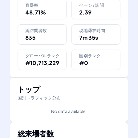
直帰率
ページ / 訪問
48.71%
2.39
総訪問者数
現地滞在時間
835
7m 35s
グローバルランク
国別ランク
#10,713,229
#0
トップ
国別トラフィック分布
No data available.
総来場者数