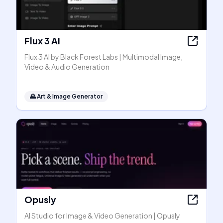
Flux 3 AI
Flux 3 AI by Black Forest Labs | Multimodal Image,
Video & Audio Generation
🌄
Art & Image Generator
Opusly
AI Studio for Image & Video Generation | Opusly