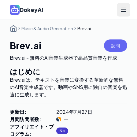
DokeyAI
Open 
Music & Audio Generation
Brev.ai
Brev.ai
訪問
Brev.ai - 無料のAI音楽生成器で高品質音楽を作成
はじめに
Brev.aiは、テキストを音楽に変換する革新的な無料
のAI音楽生成器です。動画やSNS用に独自の音楽を迅
速に生成します。
更新日
:
2024年7月27日
月間訪問者数
:
--
アフィリエイト・プ
No
ログラム
: