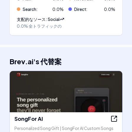
Search
:
0.0
%
Direct
:
0.0
%
支配的なソース
:
Social
0.0%
全トラフィックの
Brev.ai
's
代替案
SongFor AI
Personalized Song Gift | SongFor AI Custom Songs