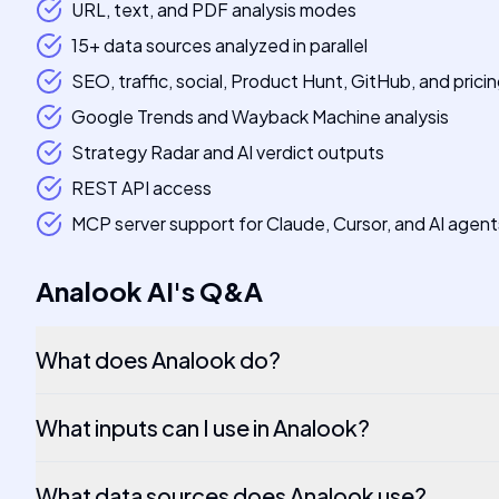
URL, text, and PDF analysis modes
15+ data sources analyzed in parallel
SEO, traffic, social, Product Hunt, GitHub, and pricin
Google Trends and Wayback Machine analysis
Strategy Radar and AI verdict outputs
REST API access
MCP server support for Claude, Cursor, and AI agent
Analook AI
's
Q&A
What does Analook do?
What inputs can I use in Analook?
What data sources does Analook use?