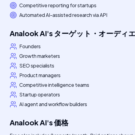
Competitive reporting for startups
Automated AI-assisted research via API
Analook AI
's
ターゲット・オーディ
Founders
Growth marketers
SEO specialists
Product managers
Competitive intelligence teams
Startup operators
AI agent and workflow builders
Analook AI
's
価格