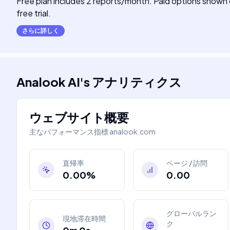
Free plan includes 2 reports/month. Paid options shown on
free trial.
さらに詳しく
Analook AI
's
アナリティクス
ウェブサイト概要
主なパフォーマンス指標
analook.com
直帰率
ページ / 訪問
0.00%
0.00
グローバルラン
現地滞在時間
ク