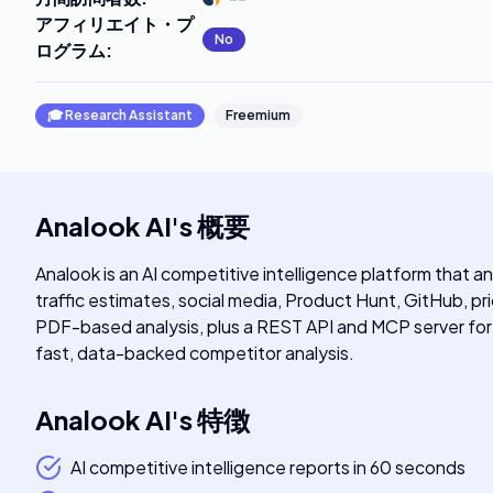
アフィリエイト・プ
No
ログラム
:
🎓
Research Assistant
Freemium
Analook AI
's
概要
Analook is an AI competitive intelligence platform that 
traffic estimates, social media, Product Hunt, GitHub, pr
PDF-based analysis, plus a REST API and MCP server for 
fast, data-backed competitor analysis.
Analook AI
's
特徴
AI competitive intelligence reports in 60 seconds