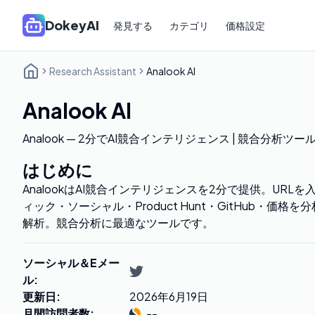
DokeyAI
発見する
カテゴリ
価格設定
Research Assistant
Analook AI
Analook AI
Analook — 2分でAI競合インテリジェンス | 競合分析ツー
はじめに
AnalookはAI競合インテリジェンスを2分で提供。URL
ィック・ソーシャル・Product Hunt・GitHub・価格
解析。競合分析に最適なツールです。
ソーシャル＆Eメー
ル
:
更新日
:
2026年6月19日
月間訪問者数
:
--