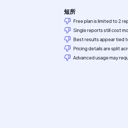
短所
Free plan is limited to 2 r
Single reports still cost 
Best results appear tied t
Pricing details are split a
Advanced usage may requi