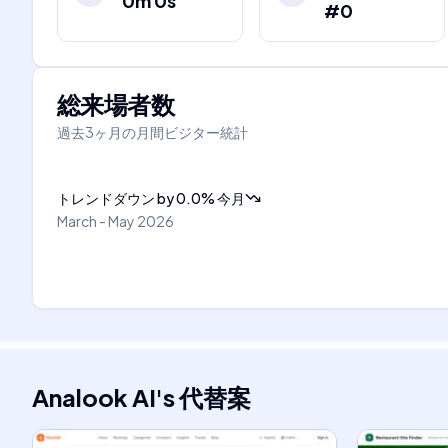
0m 0s
#0
総来場者数
過去3ヶ月の月間ビジター統計
トレンドダウン
by
0.0
%
今月
March - May 2026
Analook AI
's
代替案