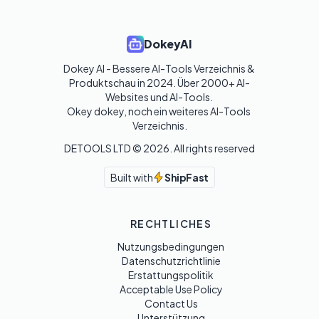
DokeyAI
Dokey AI - Bessere AI-Tools Verzeichnis & 
Produktschau in 2024. Über 2000+ AI-
Websites und AI-Tools. 

Okey dokey, noch ein weiteres AI-Tools 
Verzeichnis.
DETOOLS LTD ©
2026
. All rights reserved
Built with
ShipFast
RECHTLICHES
Nutzungsbedingungen
Datenschutzrichtlinie
Erstattungspolitik
Acceptable Use Policy
Contact Us
Unterstützung