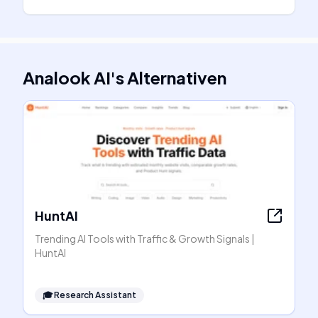
Analook AI
's
Alternativen
HuntAI
Trending AI Tools with Traffic & Growth Signals |
HuntAI
🎓
Research Assistant