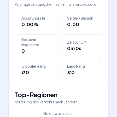
Wichtige Leistungskennzahlen für
analook.com
Absprungrate
Seiten / Besuch
0.00%
0.00
Besuche
Zeit vor Ort
insgesamt
0m 0s
0
Globaler Rang
Land Rang
#0
#0
Top-Regionen
Verteilung des Verkehrs nach Ländern
No data available.