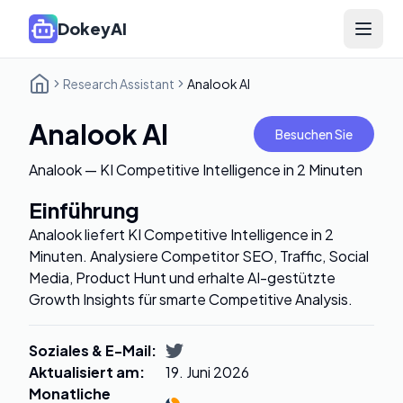
DokeyAI
Open 
Research Assistant
Analook AI
Analook AI
Besuchen Sie
Analook — KI Competitive Intelligence in 2 Minuten
Einführung
Analook liefert KI Competitive Intelligence in 2
Minuten. Analysiere Competitor SEO, Traffic, Social
Media, Product Hunt und erhalte AI-gestützte
Growth Insights für smarte Competitive Analysis.
Soziales & E-Mail
:
Aktualisiert am
:
19. Juni 2026
Monatliche