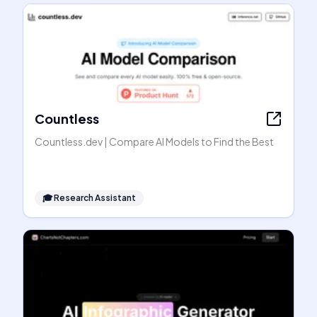
Countless
Countless.dev | Compare AI Models to Find the Best
🎓
Research Assistant