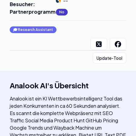
--
Besucher
:
Partnerprogramm
:
No
🎓
Research Assistant
Update-Tool
Analook AI
's
Übersicht
Analook ist ein KI Wettbewerbsintelligenz Tool das
jeden Konkurrenten in ca 60 Sekunden analysiert.
Es scannt die komplette Webpräsenz mit SEO
Traffic Social Media Product Hunt GitHub Pricing
Google Trends und Wayback Machine um
Wachstumstreiber zu erklären. Bietet URL Text PDF