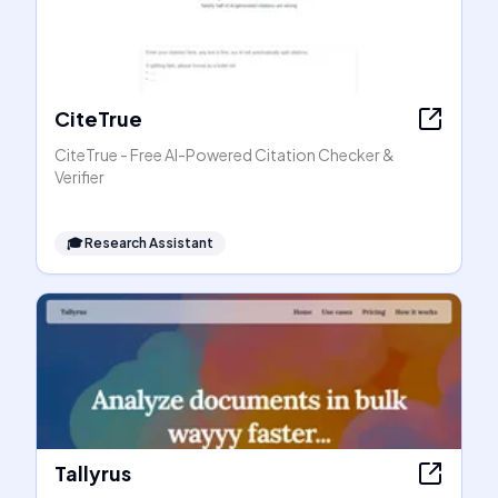
CiteTrue
CiteTrue - Free AI-Powered Citation Checker &
Verifier
🎓
Research Assistant
Tallyrus