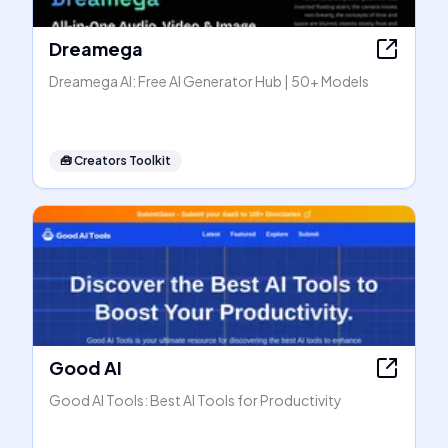
Dreamega
Dreamega AI: Free AI Generator Hub | 50+ Models
🧰
Creators Toolkit
Good AI
Good AI Tools: Best AI Tools for Productivity