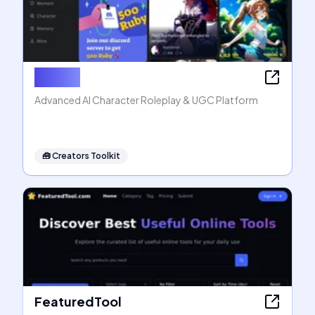
Rubii AI
Advanced AI Character Roleplay & UGC Platform
🧰
Creators Toolkit
FeaturedTool