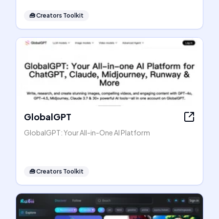
🧰
Creators Toolkit
GlobalGPT
GlobalGPT: Your All-in-One AI Platform
🧰
Creators Toolkit