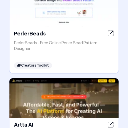
PerlerBeads
PerlerBeads - Free Online Perler Bead Pattern
Designer
🧰
Creators Toolkit
Artta AI