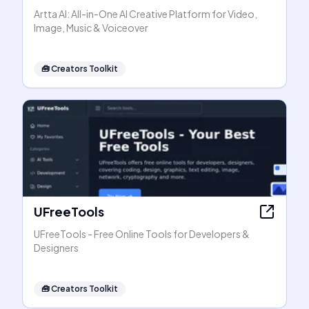
Artta AI: All-in-One AI Creative Platform for Video,
Image, Music & Voiceover
🧰
Creators Toolkit
UFreeTools
UFreeTools - Free Online Tools for Developers &
Designers
🧰
Creators Toolkit