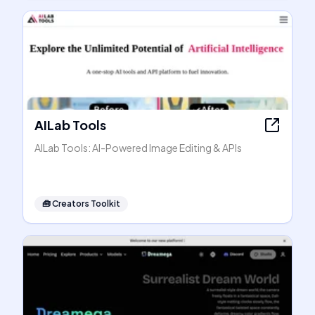
AILab Tools
AILab Tools: AI-Powered Image Editing & APIs
🧰
Creators Toolkit