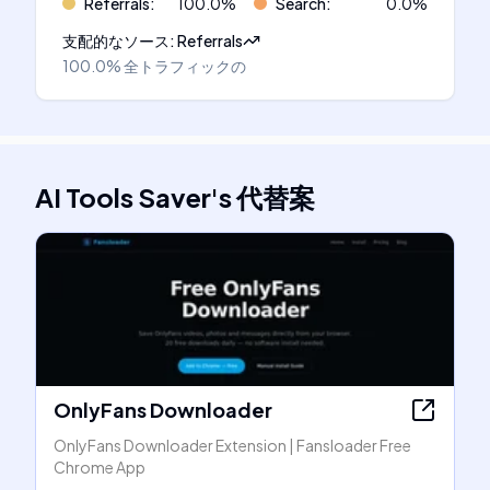
Referrals
:
100.0
%
Search
:
0.0
%
支配的なソース
:
Referrals
100.0%
全トラフィックの
AI Tools Saver
's
代替案
OnlyFans Downloader
OnlyFans Downloader Extension | Fansloader Free
Chrome App