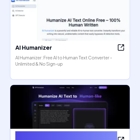
AI Humanizer
AI Humanizer: Free AI to Human Text Converter -
Unlimited & No Sign-up
Receipt AI - AI Receipt Scanner