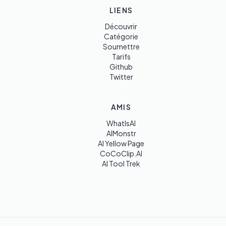
LIENS
Découvrir
Catégorie
Soumettre
Tarifs
Github
Twitter
AMIS
WhatIsAI
AIMonstr
AI Yellow Page
CoCoClip.AI
AI Tool Trek