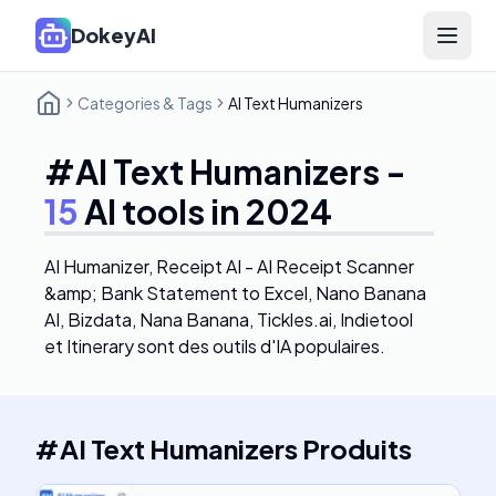
DokeyAI
Open 
Categories & Tags
AI Text Humanizers
#
AI Text Humanizers
-
15
AI tools in 2024
AI Humanizer, Receipt AI - AI Receipt Scanner
&amp; Bank Statement to Excel, Nano Banana
AI, Bizdata, Nana Banana, Tickles.ai, Indietool
et Itinerary
sont des outils d'IA populaires.
#
AI Text Humanizers
Produits