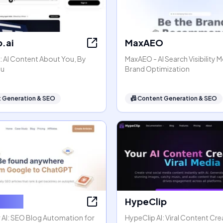
.ai
MaxAEO
: AI Content About You, By
MaxAEO - AI Search Visibility 
ou
Brand Optimization
 Generation & SEO
📠
Content Generation & SEO
ter AI
HypeClip
 AI: SEO Blog Automation for
HypeClip AI: Viral Content Cre