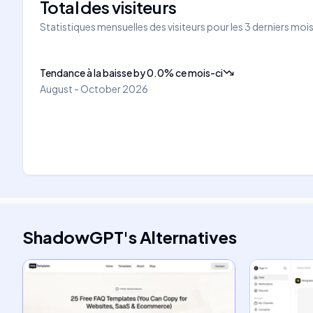
Total des visiteurs
Statistiques mensuelles des visiteurs pour les 3 derniers moi
Tendance à la baisse
by
0.0
%
ce mois-ci
August - October 2026
ShadowGPT
's
Alternatives