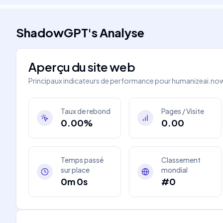
ShadowGPT
's
Analyse
Aperçu du site web
Principaux indicateurs de performance pour
humanizeai.no
Taux de rebond
Pages / Visite
0.00%
0.00
Temps passé
Classement
sur place
mondial
0m 0s
#0