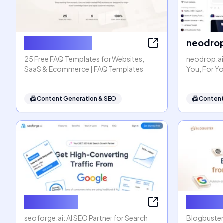
FAQ Templates
neodrop
25 Free FAQ Templates for Websites,
neodrop.ai
SaaS & Ecommerce | FAQ Templates
You, For Y
📠
Content Generation & SEO
📠
Content
seoforge.ai
Blogbus
seoforge.ai: AI SEO Partner for Search
Blogbuster