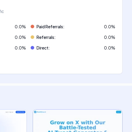
fic
0.0
%
Paid Referrals
:
0.0
%
0.0
%
Referrals
:
0.0
%
0.0
%
Direct
:
0.0
%