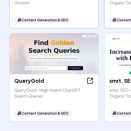
Growth
Organic Tra
📠
Content Generation & SEO
📠
Content
QueryGold
smrt. S
QueryGold - High-Intent ChatGPT
smrt. SEO 
Search Queries
Organic Tr
📠
Content Generation & SEO
📠
Content