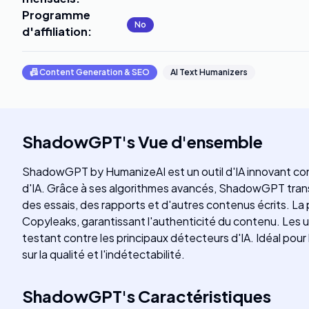
Programme
No
d'affiliation
:
📠
Content Generation & SEO
AI Text Humanizers
ShadowGPT
's
Vue d'ensemble
ShadowGPT by HumanizeAI est un outil d'IA innovant conçu
d'IA. Grâce à ses algorithmes avancés, ShadowGPT trans
des essais, des rapports et d'autres contenus écrits. L
Copyleaks, garantissant l'authenticité du contenu. Les u
testant contre les principaux détecteurs d'IA. Idéal pour
sur la qualité et l'indétectabilité.
ShadowGPT
's
Caractéristiques