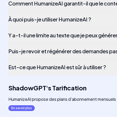
Comment HumanizeAI garantit-il que le conten
À quoi puis-je utiliser HumanizeAI ?
Y a-t-il une limite au texte que je peux générer
Puis-je revoir et régénérer des demandes pa
Est-ce que HumanizeAI est sûr à utiliser ?
ShadowGPT
's
Tarification
HumanizeAI propose des plans d'abonnement mensuels et 
En savoir plus