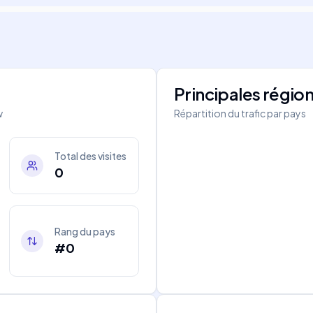
Principales régio
w
Répartition du trafic par pays
Total des visites
0
Rang du pays
#0