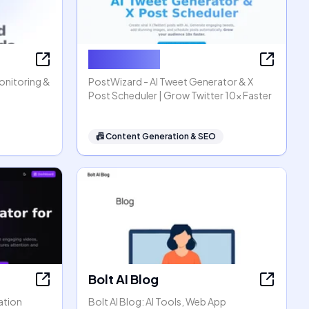
PostWizard
Monitoring &
PostWizard - AI Tweet Generator & X
Post Scheduler | Grow Twitter 10x Faster
📠
Content Generation & SEO
Bolt AI Blog
ation
Bolt AI Blog: AI Tools, Web App