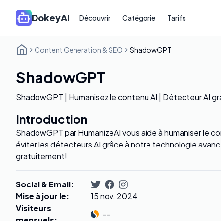
DokeyAI
Découvrir
Catégorie
Tarifs
Content Generation & SEO
ShadowGPT
ShadowGPT
ShadowGPT | Humanisez le contenu AI | Détecteur AI grat
Introduction
ShadowGPT par HumanizeAI vous aide à humaniser le con
éviter les détecteurs AI grâce à notre technologie avan
gratuitement!
Social & Email
:
Mise à jour le
:
15 nov. 2024
Visiteurs
--
mensuels
: