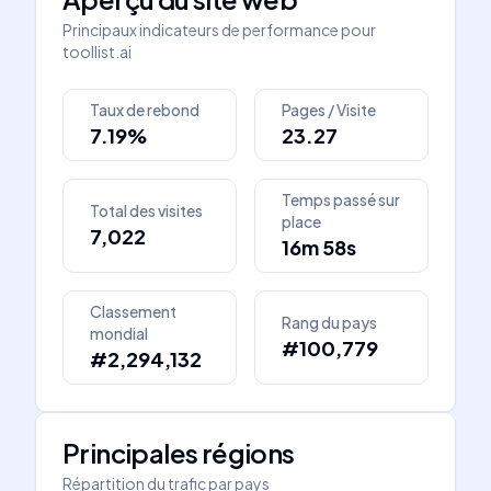
Principaux indicateurs de performance pour
toollist.ai
Taux de rebond
Pages / Visite
7.19%
23.27
Temps passé sur
Total des visites
place
7,022
16m 58s
Classement
Rang du pays
mondial
#100,779
#2,294,132
Principales régions
Répartition du trafic par pays