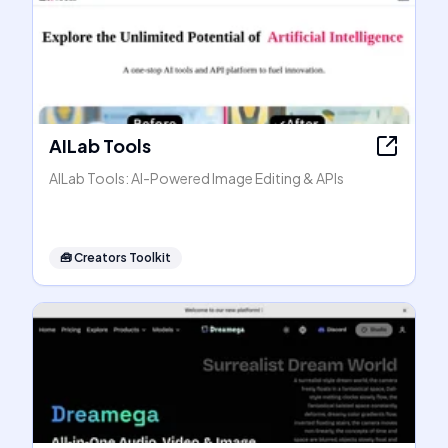
AILab Tools
AILab Tools: AI-Powered Image Editing & APIs
🧰
Creators Toolkit