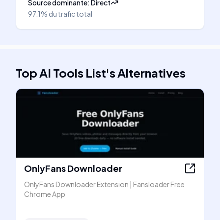
Source dominante
:
Direct
97.1%
du trafic total
Top AI Tools List
's
Alternatives
OnlyFans Downloader
OnlyFans Downloader Extension | Fansloader Free
Chrome App