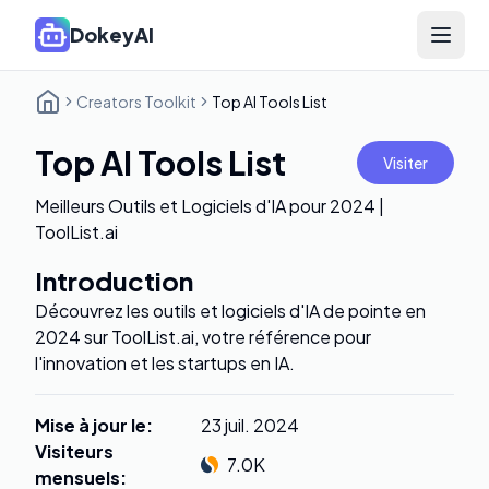
DokeyAI
Open 
Creators Toolkit
Top AI Tools List
Top AI Tools List
Visiter
Meilleurs Outils et Logiciels d'IA pour 2024 |
ToolList.ai
Introduction
Découvrez les outils et logiciels d'IA de pointe en
2024 sur ToolList.ai, votre référence pour
l'innovation et les startups en IA.
Mise à jour le
:
23 juil. 2024
Visiteurs
7.0K
mensuels
: