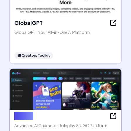
GlobalGPT
GlobalGPT: Your All-in-One AI Platform
🧰
Creators Toolkit
Rubii AI
Advanced AI Character Roleplay & UGC Platform