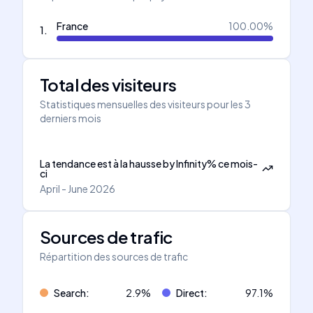
France
100.00
%
1
.
Total des visiteurs
Statistiques mensuelles des visiteurs pour les 3
derniers mois
La tendance est à la hausse
by
Infinity
%
ce mois-
ci
April - June 2026
Sources de trafic
Répartition des sources de trafic
Search
:
2.9
%
Direct
:
97.1
%