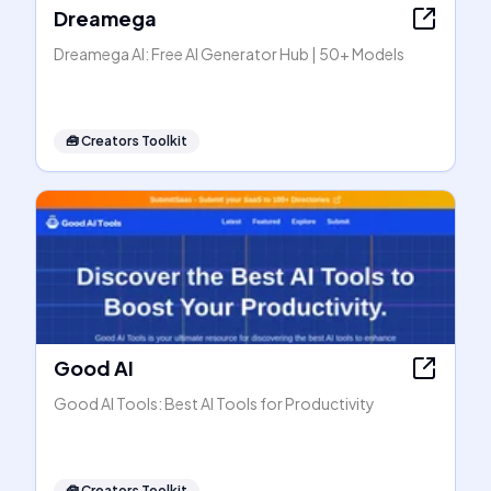
Dreamega
Dreamega AI: Free AI Generator Hub | 50+ Models
🧰
Creators Toolkit
Good AI
Good AI Tools: Best AI Tools for Productivity
🧰
Creators Toolkit