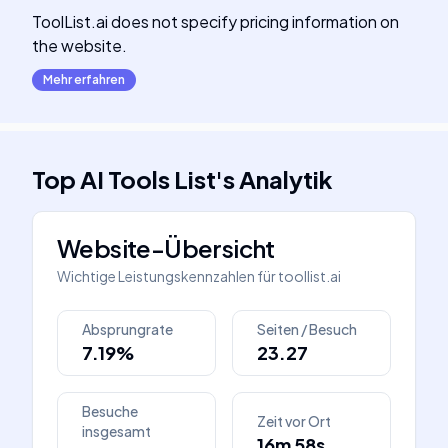
ToolList.ai does not specify pricing information on
the website.
Mehr erfahren
Top AI Tools List
's
Analytik
Website-Übersicht
Wichtige Leistungskennzahlen für
toollist.ai
Absprungrate
Seiten / Besuch
7.19%
23.27
Besuche
Zeit vor Ort
insgesamt
16m 58s