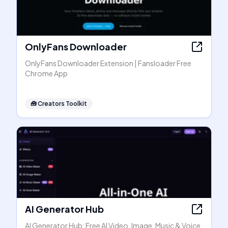
OnlyFans Downloader
OnlyFans Downloader Extension | Fansloader Free
Chrome App
🧰
Creators Toolkit
AI Generator Hub
AI Generator Hub: Free AI Video, Image, Music & Voice