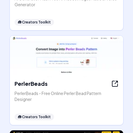
Generator
🧰
Creators Toolkit
PerlerBeads
PerlerBeads - Free Online Perler Bead Pattern
Designer
🧰
Creators Toolkit