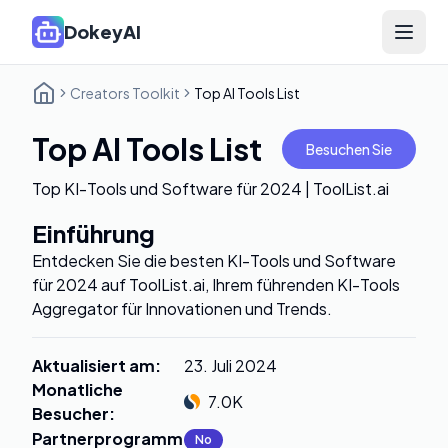
DokeyAI
Open 
Creators Toolkit
Top AI Tools List
Top AI Tools List
Besuchen Sie
Top KI-Tools und Software für 2024 | ToolList.ai
Einführung
Entdecken Sie die besten KI-Tools und Software
für 2024 auf ToolList.ai, Ihrem führenden KI-Tools
Aggregator für Innovationen und Trends.
Aktualisiert am
:
23. Juli 2024
Monatliche
7.0K
Besucher
:
Partnerprogramm
:
No