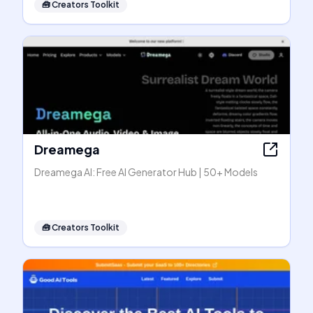
🧰
Creators Toolkit
Dreamega
Dreamega AI: Free AI Generator Hub | 50+ Models
🧰
Creators Toolkit