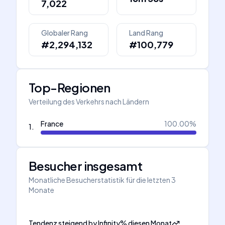
7,022
Globaler Rang
Land Rang
#2,294,132
#100,779
Top-Regionen
Verteilung des Verkehrs nach Ländern
France
100.00
%
1
.
Besucher insgesamt
Monatliche Besucherstatistik für die letzten 3
Monate
Tendenz steigend
by
Infinity
%
diesen Monat