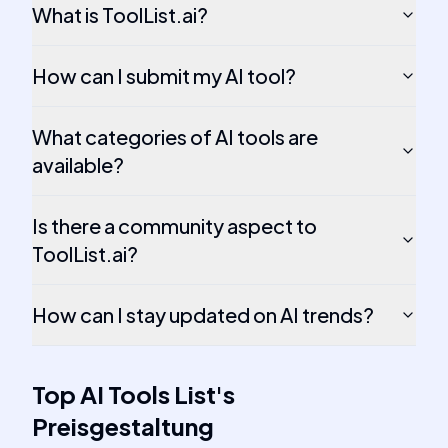
What is ToolList.ai?
How can I submit my AI tool?
What categories of AI tools are
available?
Is there a community aspect to
ToolList.ai?
How can I stay updated on AI trends?
Top AI Tools List
's
Preisgestaltung