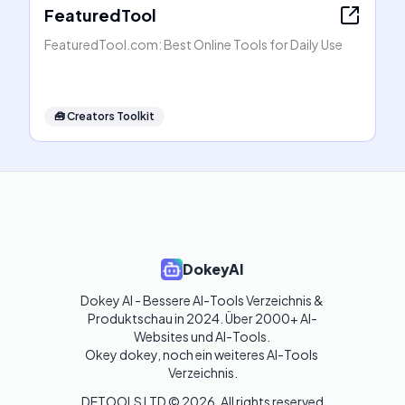
FeaturedTool
FeaturedTool.com: Best Online Tools for Daily Use
🧰
Creators Toolkit
DokeyAI
Dokey AI - Bessere AI-Tools Verzeichnis & 
Produktschau in 2024. Über 2000+ AI-
Websites und AI-Tools. 

Okey dokey, noch ein weiteres AI-Tools 
Verzeichnis.
DETOOLS LTD ©
2026
. All rights reserved