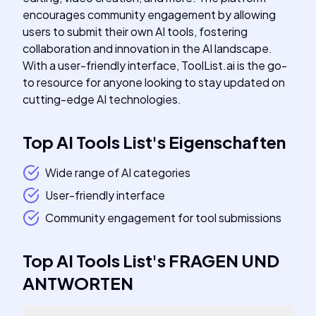
encourages community engagement by allowing
users to submit their own AI tools, fostering
collaboration and innovation in the AI landscape.
With a user-friendly interface, ToolList.ai is the go-
to resource for anyone looking to stay updated on
cutting-edge AI technologies.
Top AI Tools List
's
Eigenschaften
Wide range of AI categories
User-friendly interface
Community engagement for tool submissions
Top AI Tools List
's
FRAGEN UND
ANTWORTEN