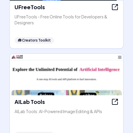
UFreeTools
UFreeTools - Free Online Tools for Developers &
Designers
🧰
Creators Toolkit
AILab Tools
AILab Tools: AI-Powered Image Editing & APIs