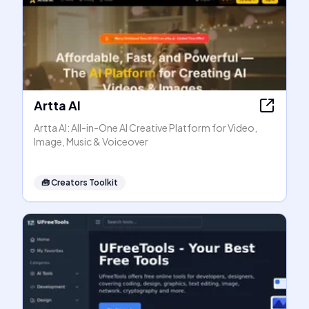
Artta AI
Artta AI: All-in-One AI Creative Platform for Video,
Image, Music & Voiceover
🧰
Creators Toolkit