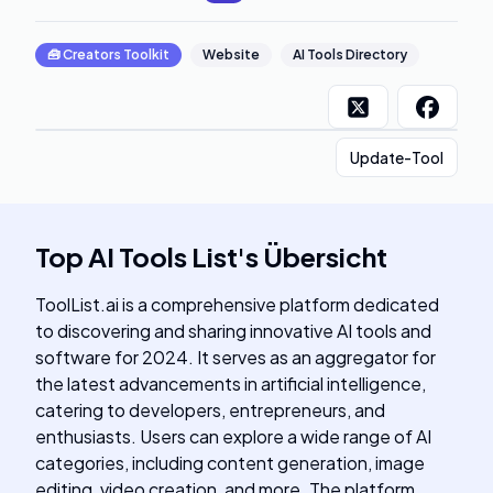
🧰
Creators Toolkit
Website
AI Tools Directory
Update-Tool
Top AI Tools List
's
Übersicht
ToolList.ai is a comprehensive platform dedicated
to discovering and sharing innovative AI tools and
software for 2024. It serves as an aggregator for
the latest advancements in artificial intelligence,
catering to developers, entrepreneurs, and
enthusiasts. Users can explore a wide range of AI
categories, including content generation, image
editing, video creation, and more. The platform