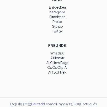
Entdecken
Kategorie
Einreichen
Preise
Github
Twitter
FREUNDE
WhatIsAI
AIMonstr
AI Yellow Page
CoCoClip.AI
AI Tool Trek
English
日本語
Deutsch
Español
Français
한국어
Português