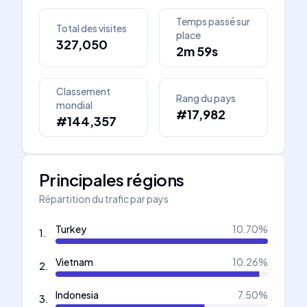
Temps passé sur
Total des visites
place
327,050
2m 59s
Classement
Rang du pays
mondial
#17,982
#144,357
Principales régions
Répartition du trafic par pays
Turkey
10.70
%
1
.
Vietnam
10.26
%
2
.
Indonesia
7.50
%
3
.