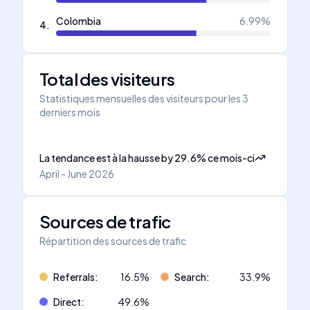
Colombia
6.99
%
4
.
Total des visiteurs
Statistiques mensuelles des visiteurs pour les 3
derniers mois
La tendance est à la hausse
by
29.6
%
ce mois-ci
April - June 2026
Sources de trafic
Répartition des sources de trafic
Referrals
:
16.5
%
Search
:
33.9
%
Direct
:
49.6
%