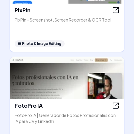
PixPin
PixPin - Screenshot, Screen Recorder & OCR Tool
📸
Photo & Image Editing
FotoPro IA
FotoPro IA | Generador de Fotos Profesionales con
IA para CV y LinkedIn