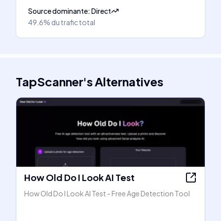
Source dominante
:
Direct
49.6%
du trafic total
TapScanner
's
Alternatives
How Old Do I Look AI Test
How Old Do I Look AI Test - Free Age Detection Tool