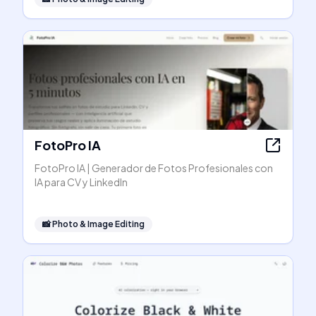
FotoPro IA
FotoPro IA | Generador de Fotos Profesionales con
IA para CV y LinkedIn
📸
Photo & Image Editing