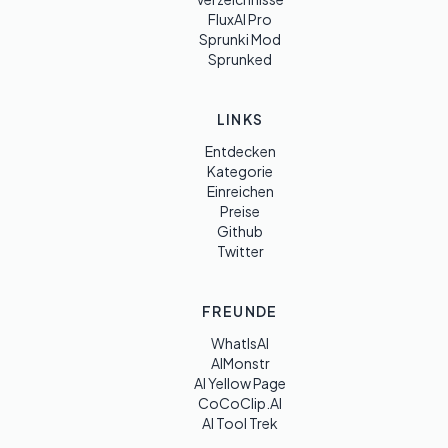
FluxAI Pro
Sprunki Mod
Sprunked
LINKS
Entdecken
Kategorie
Einreichen
Preise
Github
Twitter
FREUNDE
WhatIsAI
AIMonstr
AI Yellow Page
CoCoClip.AI
AI Tool Trek