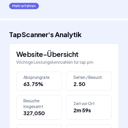
Mehr erfahren
TapScanner
's
Analytik
Website-Übersicht
Wichtige Leistungskennzahlen für
tap.pm
Absprungrate
Seiten / Besuch
63.75%
2.50
Besuche
Zeit vor Ort
insgesamt
2m 59s
327,050