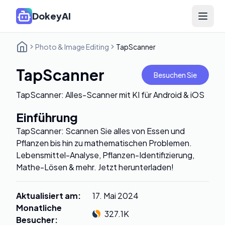
DokeyAI
Open 
Photo & Image Editing
TapScanner
TapScanner
Besuchen Sie
TapScanner: Alles-Scanner mit KI für Android & iOS
Einführung
TapScanner: Scannen Sie alles von Essen und
Pflanzen bis hin zu mathematischen Problemen.
Lebensmittel-Analyse, Pflanzen-Identifizierung,
Mathe-Lösen & mehr. Jetzt herunterladen!
Aktualisiert am
:
17. Mai 2024
Monatliche
327.1K
Besucher
: