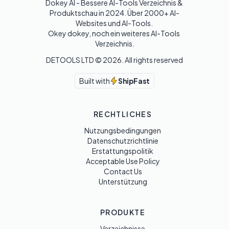
Dokey AI - Bessere AI-Tools Verzeichnis & 
Produktschau in 2024. Über 2000+ AI-
Websites und AI-Tools. 

Okey dokey, noch ein weiteres AI-Tools 
Verzeichnis.
DETOOLS LTD ©
2026
. All rights reserved
Built with
ShipFast
RECHTLICHES
Nutzungsbedingungen
Datenschutzrichtlinie
Erstattungspolitik
Acceptable Use Policy
Contact Us
Unterstützung
PRODUKTE
Verzeichnisse