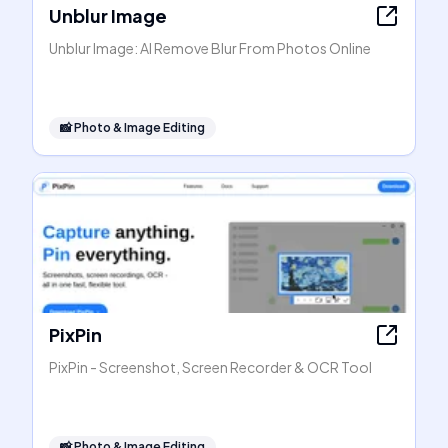
Unblur Image
Unblur Image: AI Remove Blur From Photos Online
📸
Photo & Image Editing
PixPin
PixPin - Screenshot, Screen Recorder & OCR Tool
📸
Photo & Image Editing