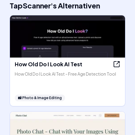
TapScanner
's
Alternativen
How Old Do I Look AI Test
How Old Do I Look AI Test - Free Age Detection Tool
📸
Photo & Image Editing