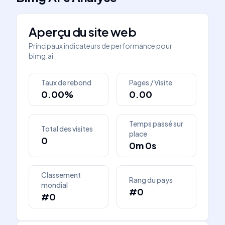
Aperçu du site web
Principaux indicateurs de performance pour
bimg.ai
Taux de rebond
Pages / Visite
0.00%
0.00
Temps passé sur
Total des visites
place
0
0m 0s
Classement
Rang du pays
mondial
#0
#0