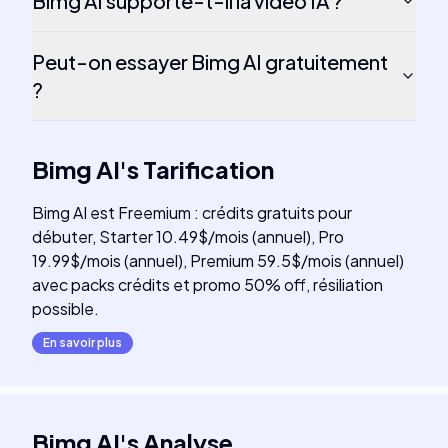
Bimg AI supporte-t-il la vidéo IA ?
Peut-on essayer Bimg AI gratuitement
?
Bimg AI
's
Tarification
Bimg AI est Freemium : crédits gratuits pour
débuter, Starter 10.49$/mois (annuel), Pro
19.99$/mois (annuel), Premium 59.5$/mois (annuel)
avec packs crédits et promo 50% off, résiliation
possible.
En savoir plus
Bimg AI
's
Analyse