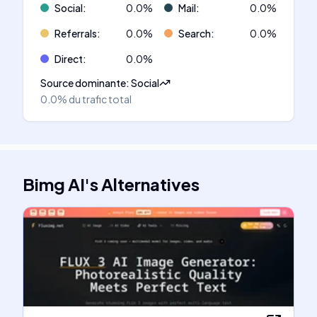
Social
:
0.0
%
Mail
:
0.0
%
Referrals
:
0.0
%
Search
:
0.0
%
Direct
:
0.0
%
Source dominante
:
Social
0.0%
du trafic total
Bimg AI
's
Alternatives