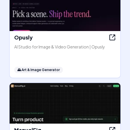
Opusly
AI Studio for Image & Video Generation | Opusly
🌄
Art & Image Generator
ManualFig