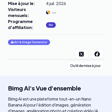
Mise à jour le
:
4 juil. 2026
Visiteurs
--
mensuels
:
Programme
No
d'affiliation
:
🌄
Art & Image Generator
Outil de mise à jour
Bimg AI
's
Vue d'ensemble
Bimg AI est une plateforme tout-en-un Nano
Banana AI pour l'édition d'images, génération
d'images, amélioration photo et création vidéo IA.