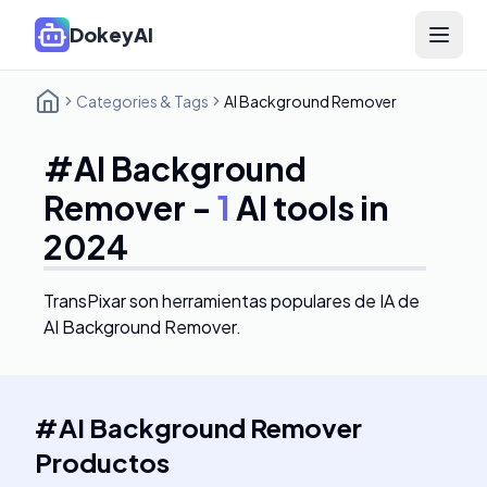
DokeyAI
Open 
Categories & Tags
AI Background Remover
#
AI Background
Remover
-
1
AI tools in
2024
TransPixar
son herramientas populares de IA de
AI Background Remover.
#
AI Background Remover
Productos