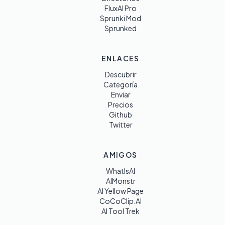
FluxAI Pro
Sprunki Mod
Sprunked
ENLACES
Descubrir
Categoría
Enviar
Precios
Github
Twitter
AMIGOS
WhatIsAI
AIMonstr
AI Yellow Page
CoCoClip.AI
AI Tool Trek