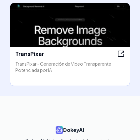
TransPixar
TransPixar - Generación de Video Transparente
Potenciada por IA
DokeyAI