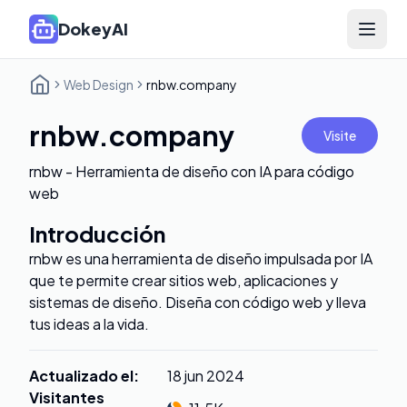
DokeyAI
Open 
Web Design
rnbw.company
rnbw.company
Visite
rnbw - Herramienta de diseño con IA para código
web
Introducción
rnbw es una herramienta de diseño impulsada por IA
que te permite crear sitios web, aplicaciones y
sistemas de diseño. Diseña con código web y lleva
tus ideas a la vida.
Actualizado el
:
18 jun 2024
Visitantes