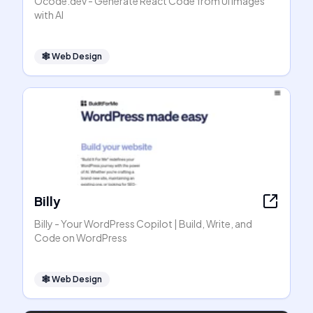
Ocode.dev - Generate React Code from UI Images
with AI
🕸
Web Design
Billy
Billy - Your WordPress Copilot | Build, Write, and
Code on WordPress
🕸
Web Design