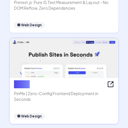
Pretext.js: Pure JS Text Measurement & Layout - No
DOM Reflow, Zero Dependencies
🕸
Web Design
PinMe
PinMe | Zero-Config Frontend Deployment in
Seconds
🕸
Web Design