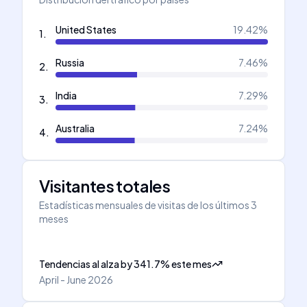
United States
19.42
%
1
.
Russia
7.46
%
2
.
India
7.29
%
3
.
Australia
7.24
%
4
.
Visitantes totales
Estadísticas mensuales de visitas de los últimos 3
meses
Tendencias al alza
by
341.7
%
este mes
April - June 2026