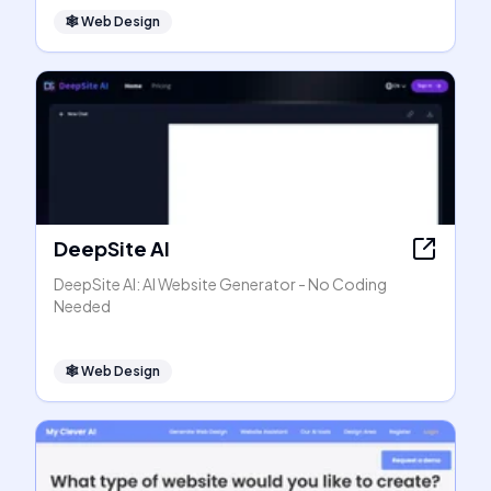
🕸
Web Design
DeepSite AI
DeepSite AI: AI Website Generator - No Coding
Needed
🕸
Web Design