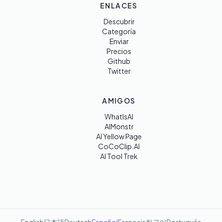
ENLACES
Descubrir
Categoría
Enviar
Precios
Github
Twitter
AMIGOS
WhatIsAI
AIMonstr
AI Yellow Page
CoCoClip.AI
AI Tool Trek