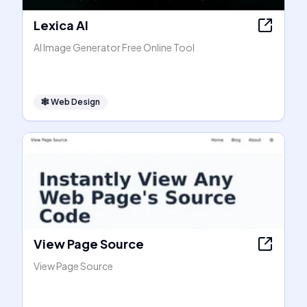
Lexica AI
AI Image Generator Free Online Tool
🕸
Web Design
View Page Source
View Page Source