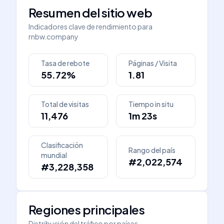
Resumen del sitio web
Indicadores clave de rendimiento para
rnbw.company
Tasa de rebote
Páginas / Visita
55.72%
1.81
Total de visitas
Tiempo in situ
11,476
1m 23s
Clasificación
Rango del país
mundial
#2,022,574
#3,228,358
Regiones principales
Distribución del tráfico por países