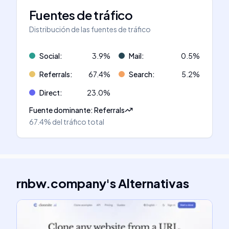
Fuentes de tráfico
Distribución de las fuentes de tráfico
Social
:
3.9
%
Mail
:
0.5
%
Referrals
:
67.4
%
Search
:
5.2
%
Direct
:
23.0
%
Fuente dominante
:
Referrals
67.4%
del tráfico total
rnbw.company
's
Alternativas