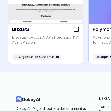
Bizdata
Polymo
Bizdata: No-code AI Data Integration & AI
PolymorphA
Agent Platform
for macOS
🧞‍♂️
Organization & Automation
🧞‍♂️
Organiz
LEGA
DokeyAI
Término
Dokey AI - Mejor directorio de herramientas 