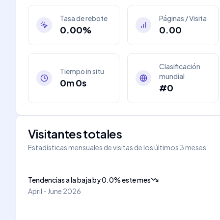
Tasa de rebote
Páginas / Visita
0.00%
0.00
Clasificación
Tiempo in situ
mundial
0m 0s
#0
Visitantes totales
Estadísticas mensuales de visitas de los últimos 3 meses
Tendencias a la baja
by
0.0
%
este mes
April - June 2026