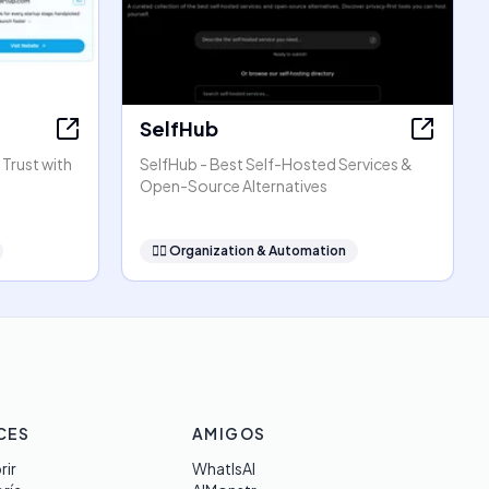
SelfHub
 Trust with
SelfHub - Best Self-Hosted Services &
Open-Source Alternatives
🧞‍♂️
Organization & Automation
CES
AMIGOS
rir
WhatIsAI