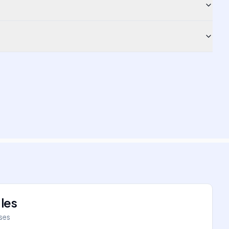
les
íses