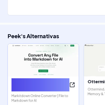
Peek
's
Alternativas
Markitdown Online
Ottermi
Converter
Ottermind 
Memory & 
Markitdown Online Converter | File to
Markdown for AI