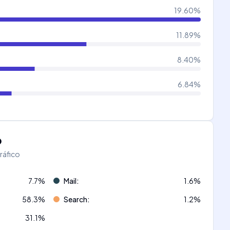
19.60
%
11.89
%
8.40
%
6.84
%
o
tráfico
7.7
%
Mail
:
1.6
%
58.3
%
Search
:
1.2
%
31.1
%