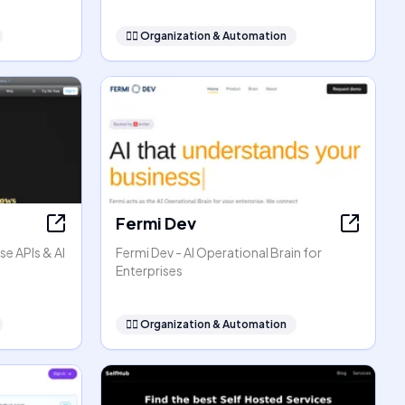
🧞‍♂️
Organization & Automation
Fermi Dev
se APIs & AI
Fermi Dev - AI Operational Brain for
Enterprises
🧞‍♂️
Organization & Automation