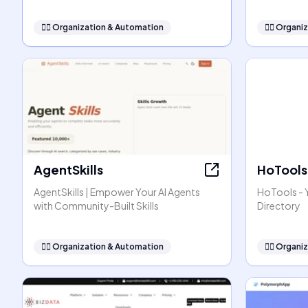
🧞‍♂️
Organization & Automation
🧞‍♂️
Organiz
AgentSkills
HoTools
AgentSkills | Empower Your AI Agents
HoTools - Y
with Community-Built Skills
Directory
🧞‍♂️
Organization & Automation
🧞‍♂️
Organiz