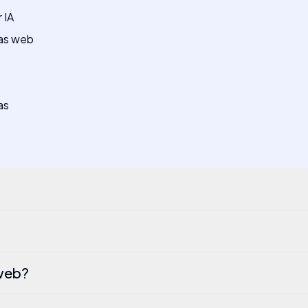
 IA
nas web
as
 web?