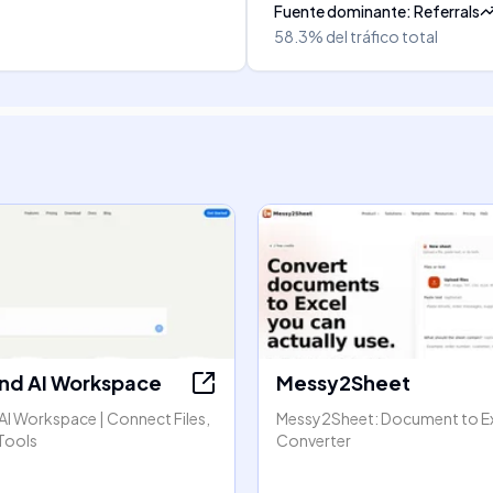
Fuente dominante
:
Referrals
58.3%
del tráfico total
nd AI Workspace
Messy2Sheet
AI Workspace | Connect Files,
Messy2Sheet: Document to E
Tools
Converter