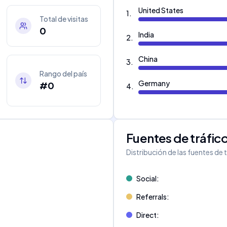
United States
1
.
Total de visitas
0
India
2
.
China
3
.
Rango del país
Germany
#0
4
.
Fuentes de tráfic
Distribución de las fuentes de 
Social
:
Referrals
:
Direct
: