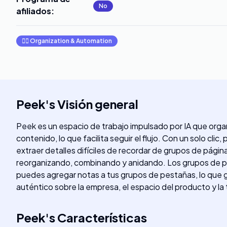
No
afiliados
:
🧞‍♂️
Organization & Automation
Peek
's
Visión general
Peek es un espacio de trabajo impulsado por IA que org
contenido, lo que facilita seguir el flujo. Con un solo 
extraer detalles difíciles de recordar de grupos de pág
reorganizando, combinando y anidando. Los grupos de pe
puedes agregar notas a tus grupos de pestañas, lo que ga
auténtico sobre la empresa, el espacio del producto y la
Peek
's
Características