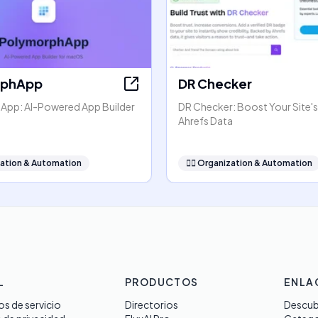
rphApp
DR Checker
pp: AI-Powered App Builder
DR Checker: Boost Your Site's
Ahrefs Data
ation & Automation
🧞‍♂️
Organization & Automation
L
PRODUCTOS
ENLA
s de servicio
Directorios
Descub