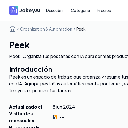
DokeyAI
Descubrir
Categoría
Precios
Organization & Automation
Peek
Peek
Peek: Organiza tus pestañas con IA para ser más produc
Introducción
Peek es un espacio de trabajo que organiza y resume tu
con IA. Agrupa pestañas automáticamente por temas, ex
te ayuda a priorizar tus tareas.
Actualizado el
:
8 jun 2024
Visitantes
--
mensuales
:
Programa de