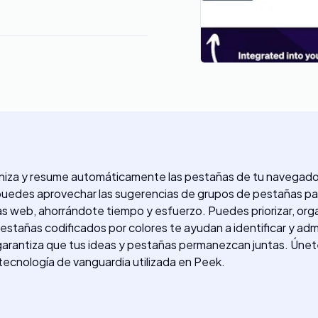
aniza y resume automáticamente las pestañas de tu navegador
clic, puedes aprovechar las sugerencias de grupos de pestañas 
inas web, ahorrándote tiempo y esfuerzo. Puedes priorizar, or
stañas codificados por colores te ayudan a identificar y adm
rantiza que tus ideas y pestañas permanezcan juntas. Únete a
 tecnología de vanguardia utilizada en Peek.