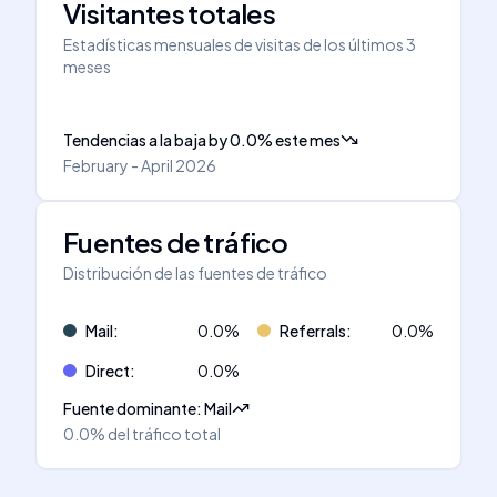
Visitantes totales
Estadísticas mensuales de visitas de los últimos 3
meses
Tendencias a la baja
by
0.0
%
este mes
February - April 2026
Fuentes de tráfico
Distribución de las fuentes de tráfico
Mail
:
0.0
%
Referrals
:
0.0
%
Direct
:
0.0
%
Fuente dominante
:
Mail
0.0%
del tráfico total