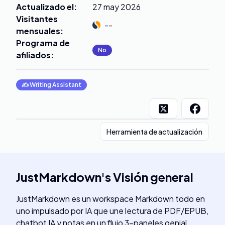
Actualizado el
:
27 may 2026
Visitantes
--
mensuales
:
Programa de
No
afiliados
:
✍️
Writing Assistant
Herramienta de actualización
JustMarkdown
's
Visión general
JustMarkdown es un workspace Markdown todo en
uno impulsado por IA que une lectura de PDF/EPUB,
chatbot IA y notas en un flujo 3-paneles genial.