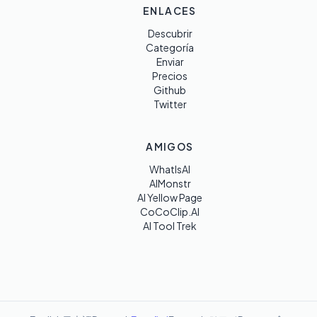
ENLACES
Descubrir
Categoría
Enviar
Precios
Github
Twitter
AMIGOS
WhatIsAI
AIMonstr
AI Yellow Page
CoCoClip.AI
AI Tool Trek