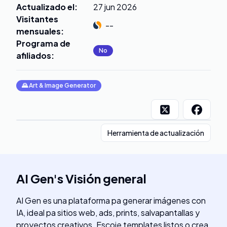
Actualizado el
:
27 jun 2026
Visitantes
--
mensuales
:
Programa de
No
afiliados
:
🌄
Art & Image Generator
Herramienta de actualización
AI Gen
's
Visión general
AI Gen es una plataforma pa generar imágenes con
IA, ideal pa sitios web, ads, prints, salvapantallas y
proyectos creativos. Escoje templates listos o crea