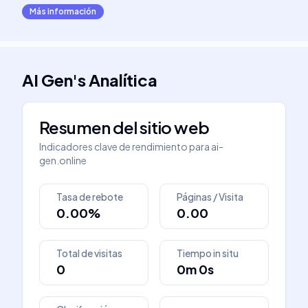
Más información
AI Gen
's
Analítica
Resumen del sitio web
Indicadores clave de rendimiento para
ai-
gen.online
Tasa de rebote
Páginas / Visita
0.00%
0.00
Total de visitas
Tiempo in situ
0
0m 0s