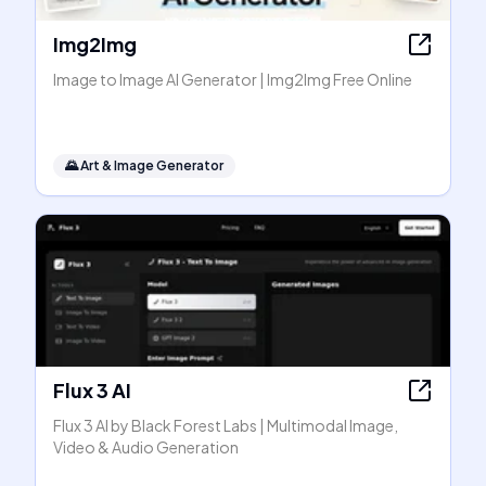
Img2Img
Image to Image AI Generator | Img2Img Free Online
🌄
Art & Image Generator
Flux 3 AI
Flux 3 AI by Black Forest Labs | Multimodal Image,
Video & Audio Generation