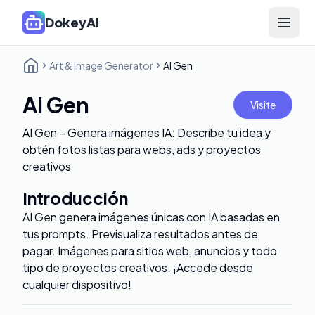
DokeyAI
Open 
Art & Image Generator
AI Gen
AI Gen
Visite
AI Gen – Genera imágenes IA: Describe tu idea y
obtén fotos listas para webs, ads y proyectos
creativos
Introducción
AI Gen genera imágenes únicas con IA basadas en
tus prompts. Previsualiza resultados antes de
pagar. Imágenes para sitios web, anuncios y todo
tipo de proyectos creativos. ¡Accede desde
cualquier dispositivo!